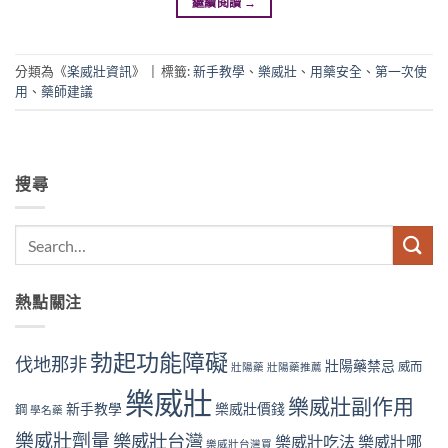
繼續閱讀
→
分類為《
楽威壯資訊
》
|
標籤:
新手教學
、
樂威壯
、
用藥安全
、
第一次使
用
、
藥師建議
搜尋
熱點關注
勃起功能障礙
伐地那非
壯陽藥禁忌
威而
壯陽藥
壯陽藥推薦
樂威壯
樂威壯副作用
新手教學
樂威壯價錢
鋼
學名藥
樂威壯劑量
樂威壯台灣
樂威壯吃法
樂威壯哪
樂威壯台灣買