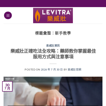
跳
轉
至
內
容
標籤彙整：
新手教學
楽威壯資訊
樂威壯正確吃法全攻略：藥師教你掌握最佳
服用方式與注意事項
POSTED ON
2026 年 7 月 30 日
BY
楽威壯官網
30
7 月