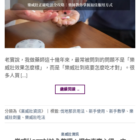
老實說，我做藥師這十幾年來，最常被問到的問題不是「樂
威壯效果怎麼樣」，而是「樂威壯到底要怎麼吃才對」。很
多人買 […]
繼續閱讀
→
分類為《
楽威壯資訊
》
|
標籤:
伐地那非用法
、
新手使用
、
新手教學
、
樂
威壯劑量
、
樂威壯吃法
楽威壯資訊