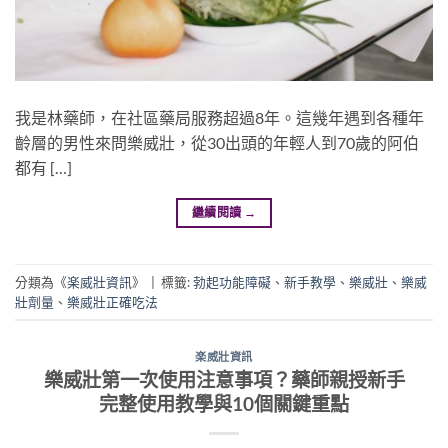
我是林藥師，在社區藥局服務超過8年。這幾年遇到各種年
齡層的男性來問樂威壯，從30出頭的年輕人到70歲的阿伯
都有 […]
繼續閱讀
→
分類為《
楽威壯資訊
》
|
標籤:
勃起功能障礙
、
新手教學
、
樂威壯
、
樂威
壯劑量
、
樂威壯正確吃法
楽威壯資訊
樂威壯第一次使用注意事項？藥師親授新手
完整使用教學與10個關鍵重點