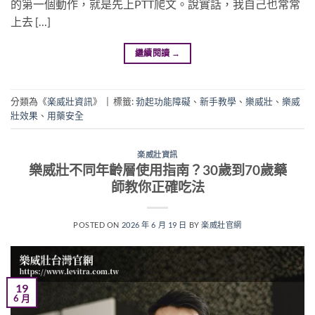
的第一個動作，就是先上PTT爬文。說實話，我自己也常常
上去 […]
繼續閱讀
→
分類為《
楽威壯資訊
》
|
標籤:
勃起功能障礙
、
新手教學
、
樂威壯
、
樂威
壯效果
、
用藥安全
楽威壯資訊
樂威壯不同年齡層使用指南？30歲到70歲藥
師教你正確吃法
POSTED ON
2026 年 6 月 19 日
BY
楽威壯官網
19
6 月