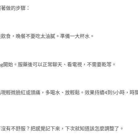
照著做的步驟：
淡飲食，晚餐不要吃太油膩。準備一大杯水。
mg開始。服藥後可以正常聊天、看電視，不需要乾等。
現輕微臉紅或頭痛，多喝水、放輕鬆。效果持續4到5小時，時
有沒有不舒服？把感覺記下來，下次就知道該怎麼調整了。