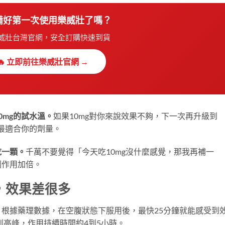
準備好第一次使用樂威壯了嗎？
威壯台灣官網，安全訂購快速到貨
🔥 立即前往樂威壯官網 →
0mg的試水溫。
如果10mg對你來說效果不夠，下一次再升級到
到最適合你的劑量。
吃一顆。
千萬不要覺得「今天吃10mg沒什麼感覺，那我再補一
副作用加倍。
，效果差很多
根據藥理數據，在空腹狀態下服用後，最快25分鐘就能感受到
到高峰，作用持續時間約4到5小時。