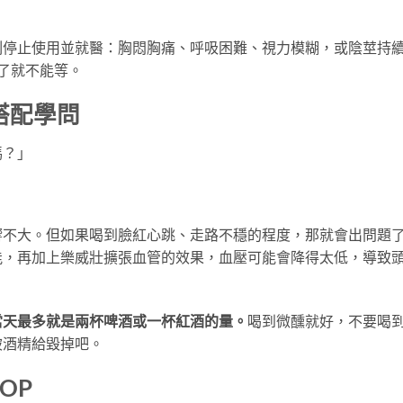
。
刻停止使用並就醫：胸悶胸痛、呼吸困難、視力模糊，或陰莖持
了就不能等。
搭配學問
嗎？」
響不大。但如果喝到臉紅心跳、走路不穩的程度，那就會出問題
能，再加上樂威壯擴張血管的效果，血壓可能會降得太低，導致
當天最多就是兩杯啤酒或一杯紅酒的量。
喝到微醺就好，不要喝
被酒精給毀掉吧。
OP