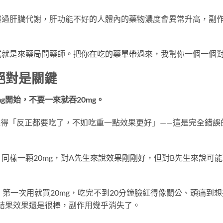
透過肝臟代謝，肝功能不好的人體內的藥物濃度會異常升高，副
式就是來藥局問藥師。把你在吃的藥單帶過來，我幫你一個一個
絕對是關鍵
mg開始，不要一來就吞20mg。
人覺得「反正都要吃了，不如吃重一點效果更好」——這是完全錯誤
同樣一顆20mg，對A先生來說效果剛剛好，但對B先生來說可能
第一次用就買20mg，吃完不到20分鐘臉紅得像關公、頭痛到想
，結果效果還是很棒，副作用幾乎消失了。