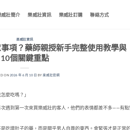
樂威壯簡介
樂威壯資訊
樂威壯訂購
聯絡方式
楽威壯資訊
意事項？藥師親授新手完整使用教學與
10個關鍵重點
ED ON
2026 年 6 月 10 日
BY
楽威壯官網
我怎麼吃嗎？」
每次遇到第一次來買樂威壯的客人，他們的表情都差不多——有點
不是吃壞肚子的藥，而是關乎男人自尊的東西。會緊張才是正常