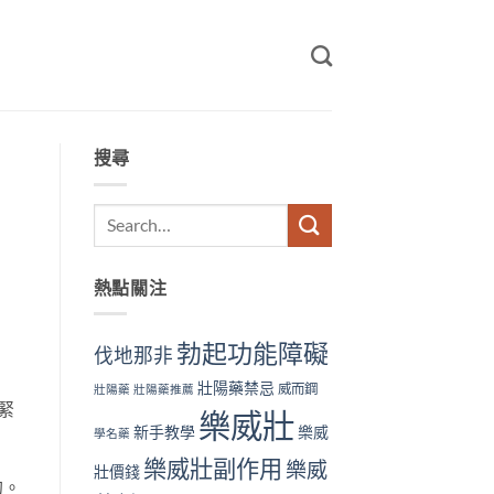
搜尋
熱點關注
勃起功能障礙
伐地那非
壯陽藥禁忌
威而鋼
壯陽藥
壯陽藥推薦
緊
樂威壯
新手教學
樂威
學名藥
樂威壯副作用
樂威
壯價錢
的。