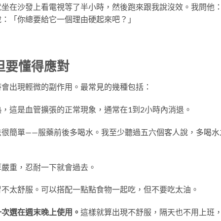
就坐在沙發上看電視等了半小時，然後跑來跟我說沒效。我問他
說：「你總要給它一個理由硬起來吧？」
但要懂得應對
時會出現輕微的副作用。最常見的幾種包括：
，這是血管擴張的正常現象，通常在1到2小時內消退。
法很簡單——服藥前後多喝水。我至少聽過五六個客人說，多喝水
算嚴重，忍耐一下就會過去。
胃不太舒服。可以搭配一點點食物一起吃，但不要吃太油。
一次選在週末晚上使用。
這樣就算出現不舒服，隔天也不用上班