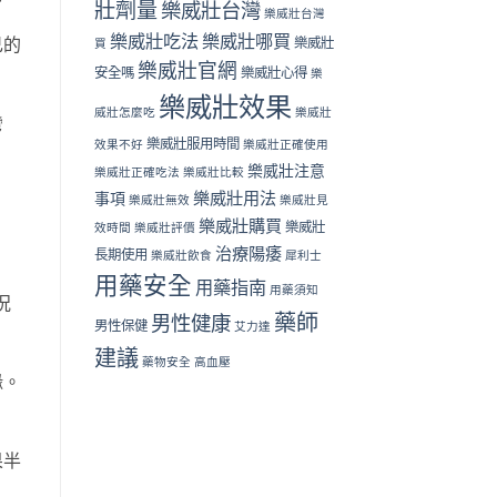
壯劑量
樂威壯台灣
樂威壯台灣
樂威壯吃法
樂威壯哪買
己的
樂威壯
買
樂威壯官網
安全嗎
樂威壯心得
樂
樂威壯效果
威壯怎麼吃
樂威壯
彎
樂威壯服用時間
效果不好
樂威壯正確使用
樂威壯注意
樂威壯正確吃法
樂威壯比較
樂威壯用法
事項
樂威壯無效
樂威壯見
樂威壯購買
樂威壯
效時間
樂威壯評價
治療陽痿
長期使用
樂威壯飲食
犀利士
用藥安全
用藥指南
用藥須知
況
藥師
男性健康
男性保健
艾力達
建議
藥物安全
高血壓
緣。
果半