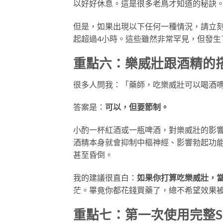
以好好休息。這是很多老鳥才知道的秘訣
但是，如果出現以下任何一種情況，請立
起超過4小時。這些雖然非常罕見，但發生
重點六：樂威壯跟酒精的
很多人問我：「藥師，吃樂威壯可以喝酒
答案是：
可以，但要節制。
小酌一杯紅酒或一瓶啤酒，對樂威壯的影
酒精本身就會抑制中樞神經、影響勃起功
甚至昏倒。
我的建議很直白：
如果你打算吃樂威壯，
茫。畢竟你都花錢買藥了，總不希望效果
重點七：第一次使用完整S