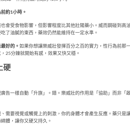
前約1小時。
然也會受食物影響，但影響程度比其他壯陽藥小。威而鋼碰到高
使吃了油膩的東西，藥效仍然能維持在一定水準。
是最好的。
如果你想讓樂威壯發揮百分之百的實力，性行為前那
，25分鐘就開始有感，效果又快又穩。
上硬
視廣告一樣自動「升旗」。錯。樂威壯的作用是「協助」而非「
戲、需要視覺或觸覺上的刺激，你的身體才會產生反應。藥只是
海綿體，讓你又硬又持久。