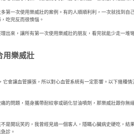
太多第一次使用樂威壯的案例。有的人順順利利，一次就找到自
節，吃完反而很懊惱。
整理出來，讓所有第一次使用樂威壯的朋友，看完就能少走一堆
合用樂威壯
il），它會讓血管擴張，所以對心血管系統有一定影響。以下幾種情
絞痛的問題，隨身攜帶耐絞寧或硝化甘油噴劑，那樂威壯跟你無
。
這不是開玩笑的，我曾經見過一個客人，隱瞞心臟病史硬吃，結
送急診。