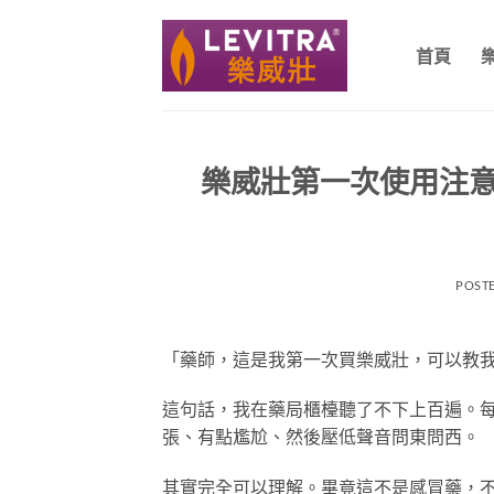
跳
轉
首頁
至
內
容
樂威壯第一次使用注
POST
「藥師，這是我第一次買樂威壯，可以教
這句話，我在藥局櫃檯聽了不下上百遍。
張、有點尷尬、然後壓低聲音問東問西。
其實完全可以理解。畢竟這不是感冒藥，