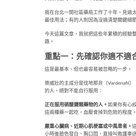
我在台北一間社區藥局工作了十年，見過
最佳用法；有的人則因為沒搞清楚關鍵細
今天這篇文章，我就把這些年累積的經驗
路。
重點一：先確認你適不適
這是最基本、但也最容易被忽略的一步。
樂威壯的主成分是伐地那非（Vardenaf
的人，絕對不能自行服用：
正在服用硝酸鹽類藥物的人。
如果你有心
這兩種藥一起吃，血壓會掉到危險的程度
嚴重心臟病、近期心肌梗塞或中風患者。
小時後臉色發白、胸口悶，直接叫救護車