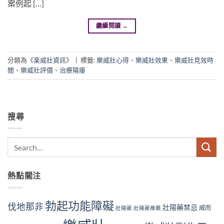
案例起 […]
繼續閱讀
→
分類為《
楽威壯資訊
》
|
標籤:
樂威壯心得
、
樂威壯效果
、
樂威壯見效時
間
、
樂威壯評價
、
治療陽痿
搜尋
熱點關注
勃起功能障礙
伐地那非
壯陽藥禁忌
威而
壯陽藥
壯陽藥推薦