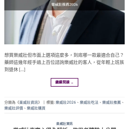
想買樂威壯但市面上選項這麼多，到底哪一款最適合自己？
藥師這幾年經手過上百位諮詢樂威壯的客人，從年輕上班族
到退休 […]
繼續閱讀
→
分類為《
楽威壯資訊
》
|
標籤:
樂威壯2026
、
樂威壯吃法
、
樂威壯推薦
、
樂威壯評價
、
樂威壯購買
楽威壯資訊