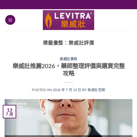
跳
轉
至
內
容
標籤彙整：
樂威壯評價
楽威壯資訊
樂威壯推薦2026，藥師整理評價與購買完整
攻略
POSTED ON
2026 年 7 月 13 日
BY
楽威壯官網
13
7 月