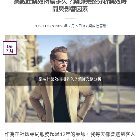
樂威壯藥效持續多久？藥師完整分析藥效時
間與影響因素
POSTED ON
2026 年 7 月 6 日
BY
楽威壯官網
06
7 月
作為在社區藥局服務超過12年的藥師，我每天都會遇到客人