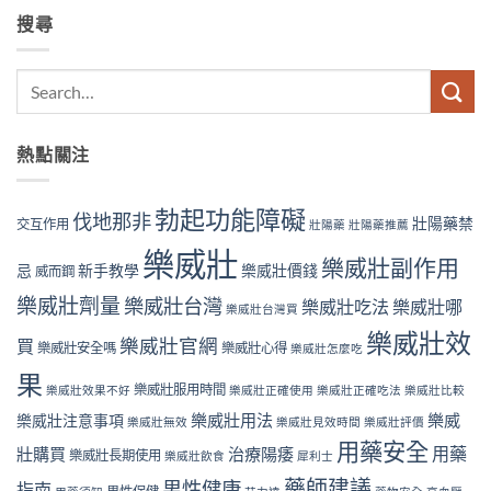
搜尋
熱點關注
勃起功能障礙
伐地那非
壯陽藥禁
交互作用
壯陽藥
壯陽藥推薦
樂威壯
樂威壯副作用
忌
新手教學
樂威壯價錢
威而鋼
樂威壯劑量
樂威壯台灣
樂威壯吃法
樂威壯哪
樂威壯台灣買
樂威壯效
樂威壯官網
買
樂威壯安全嗎
樂威壯心得
樂威壯怎麼吃
果
樂威壯服用時間
樂威壯效果不好
樂威壯正確使用
樂威壯正確吃法
樂威壯比較
樂威壯用法
樂威
樂威壯注意事項
樂威壯無效
樂威壯見效時間
樂威壯評價
用藥安全
用藥
壯購買
治療陽痿
樂威壯長期使用
樂威壯飲食
犀利士
藥師建議
男性健康
指南