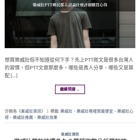
想買樂威壯但不知道從何下手？先上PTT爬文是很多台灣人
的習慣，但PTT文章那麼多，哪些是真人分享、哪些又是葉
配 […]
繼續閱讀
→
分類為《
楽威壯資訊
》
|
標籤:
樂威壯
、
樂威壯哪裡買最便宜
、
樂威壯心
得
、
樂威壯推薦
、
樂威壯效果
楽威壯資訊