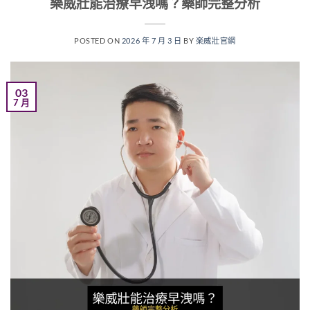
樂威壯能治療早洩嗎？藥師完整分析
POSTED ON
2026 年 7 月 3 日
BY
楽威壯官網
03
7 月