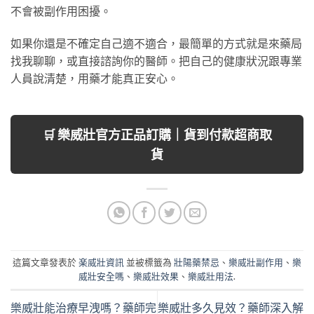
不會被副作用困擾。
如果你還是不確定自己適不適合，最簡單的方式就是來藥局
找我聊聊，或直接諮詢你的醫師。把自己的健康狀況跟專業
人員說清楚，用藥才能真正安心。
🛒 樂威壯官方正品訂購｜貨到付款超商取
貨
這篇文章發表於
楽威壯資訊
並被標籤為
壯陽藥禁忌
、
樂威壯副作用
、
樂
威壯安全嗎
、
樂威壯效果
、
樂威壯用法
.
樂威壯能治療早洩嗎？藥師完
樂威壯多久見效？藥師深入解