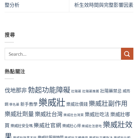
整分析
析生效時間與完整影響因素
搜尋
熱點關注
勃起功能障礙
伐地那非
壯陽藥禁忌
威而
壯陽藥
壯陽藥推薦
樂威壯
樂威壯副作用
新手教學
樂威壯價錢
鋼
學名藥
樂威壯劑量
樂威壯台灣
樂威壯吃法
樂威壯哪
樂威壯台灣買
樂威壯效
樂威壯官網
買
樂威壯安全嗎
樂威壯心得
樂威壯怎麼吃
果
樂威壯服用時間
樂威壯效果不好
樂威壯正確使用
樂威壯正確吃法
樂威壯比較