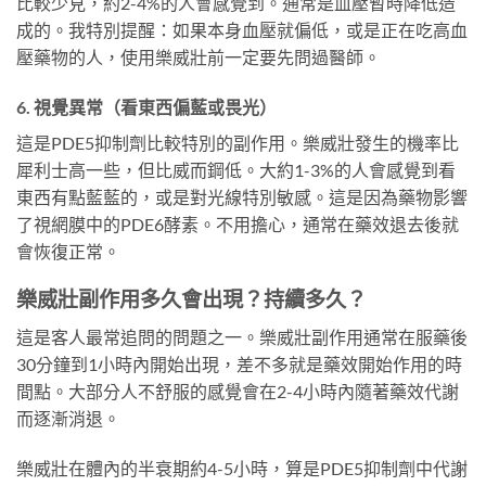
比較少見，約2-4%的人會感覺到。通常是血壓暫時降低造
成的。我特別提醒：如果本身血壓就偏低，或是正在吃高血
壓藥物的人，使用樂威壯前一定要先問過醫師。
6. 視覺異常（看東西偏藍或畏光）
這是PDE5抑制劑比較特別的副作用。樂威壯發生的機率比
犀利士高一些，但比威而鋼低。大約1-3%的人會感覺到看
東西有點藍藍的，或是對光線特別敏感。這是因為藥物影響
了視網膜中的PDE6酵素。不用擔心，通常在藥效退去後就
會恢復正常。
樂威壯副作用多久會出現？持續多久？
這是客人最常追問的問題之一。樂威壯副作用通常在服藥後
30分鐘到1小時內開始出現，差不多就是藥效開始作用的時
間點。大部分人不舒服的感覺會在2-4小時內隨著藥效代謝
而逐漸消退。
樂威壯在體內的半衰期約4-5小時，算是PDE5抑制劑中代謝