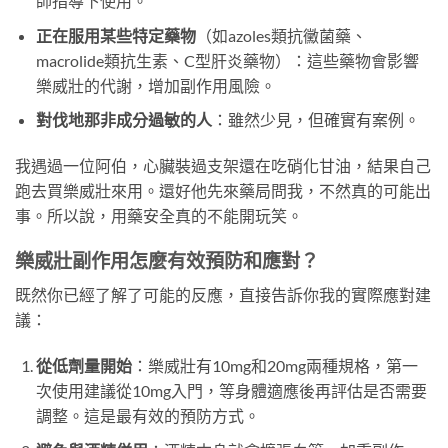
師指導下使用。
正在服用某些特定藥物
（如azoles類抗黴菌藥、
macrolide類抗生素、C型肝炎藥物）：這些藥物會影響
樂威壯的代謝，增加副作用風險。
對伐地那非成分過敏的人
：雖然少見，但確實有案例。
我遇過一位阿伯，心臟裝過支架還在吃硝化甘油，結果自己
跑去買樂威壯來用。還好他先來藥局問我，不然真的可能出
事。所以說，用藥安全真的不能開玩笑。
樂威壯副作用怎麼有效預防和應對？
既然你已經了解了可能的反應，直接告訴你我的實際應對建
議：
從低劑量開始
：樂威壯有10mg和20mg兩種規格，第一
次使用建議從10mg入門，等身體適應後再評估是否需要
調整。這是最有效的預防方式。