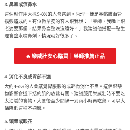
3. 鼻塞或流鼻水
這個副作用大概5-8%的人會遇到。原理一樣是鼻黏膜血管
擴張造成的。有位做業務的客人跟我說：「藥師，我晚上跟
老婆要那個，結果鼻塞整晚沒睡好。」我建議他搭配一點生
理食鹽水噴鼻劑，情況就好很多了。
🔥 樂威壯安心購買｜藥師推薦正品
4. 消化不良或胃部不適
大約4-6%的人會感覺胃脹脹的或輕微消化不良。這個跟藥
物影響食道下括約肌的放鬆有關。建議服用樂威壯時不要吃
太油膩的食物，大餐後至少間隔一到兩小時再吃藥，可以大
幅降低這種不適感。
5. 頭暈或眼花