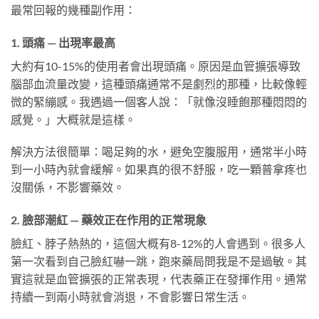
最常回報的幾種副作用：
1. 頭痛 — 出現率最高
大約有10-15%的使用者會出現頭痛。原因是血管擴張導致
腦部血流量改變，這種頭痛通常不是劇烈的那種，比較像輕
微的緊繃感。我遇過一個客人說：「就像沒睡飽那種悶悶的
感覺。」大概就是這樣。
解決方法很簡單：喝足夠的水，避免空腹服用，通常半小時
到一小時內就會緩解。如果真的很不舒服，吃一顆普拿疼也
沒關係，不影響藥效。
2. 臉部潮紅 — 藥效正在作用的正常現象
臉紅、脖子熱熱的，這個大概有8-12%的人會遇到。很多人
第一次看到自己臉紅嚇一跳，跑來藥局問我是不是過敏。其
實這就是血管擴張的正常表現，代表藥正在發揮作用。通常
持續一到兩小時就會消退，不會影響日常生活。