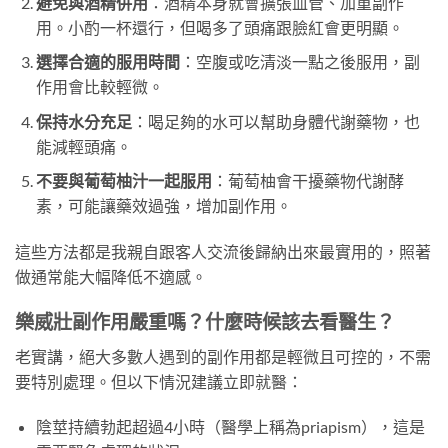
避免與酒精併用
：酒精本身就會擴張血管、加重副作
用。小酌一杯還行，但喝多了頭痛跟臉紅會更明顯。
選擇合適的服用時間
：空腹或吃清淡一點之後服用，副
作用會比較輕微。
保持水分充足
：喝足夠的水可以幫助身體代謝藥物，也
能減輕頭痛。
不要與葡萄柚汁一起服用
：葡萄柚會干擾藥物代謝酵
素，可能讓藥效過強，增加副作用。
這些方法都是我親自跟客人交流後歸納出來最實用的，照著
做通常能大幅降低不適感。
樂威壯副作用嚴重嗎？什麼時候該去看醫生？
老實講，絕大多數人遇到的副作用都是輕微且可控的，不需
要特別處理。但以下情況建議立即就醫：
陰莖持續勃起超過4小時（醫學上稱為priapism），這是