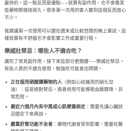
最快的。這一點反而是優點——就算有副作用，也不會像某
些藥物那樣拖很久。很多第一次用的客人聽到這個反而放心
不少。
我建議第一次使用可以選在週末或比較悠閒的晚上嘗試，這
樣就算有不舒服也不會影響工作或重要行程。
樂威壯禁忌：哪些人不適合吃？
講完了常見副作用，接下來這部分更關鍵——樂威壯禁忌。
有些人真的不適合使用，勉強吃可能會出問題。
正在服用硝酸鹽藥物的人
（例如心絞痛用的硝化甘
油）：這是絕對禁忌，兩者併用可能導致血壓驟降，非
常危險。
最近六個月內有中風或心肌梗塞病史
：需要先讓心臟狀
況穩定下來再說。
嚴重肝腎功能不全者
：藥物代謝會受到影響，需要在醫