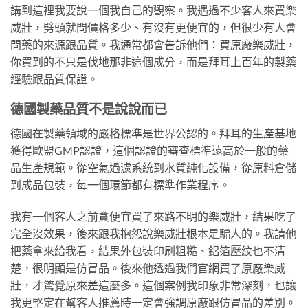
講到這裡我要說一個我自己的觀察。我遇過不少客人來買樂
威壯，劈頭就問價格多少、有沒有更便宜的，但很少有人會
問藥的來源跟品質。我通常都會告訴他們：買原廠樂威壯，
你買到的不只是伐地那非這個成分，而是拜耳上百年的製藥
經驗跟品質保證。
德國製藥品質不是說說而已
德國在製藥領域的嚴格標準是世界公認的。拜耳的生產基地
獲得歐盟GMP認證，這個認證的審查標準遠高於一般的藥
品生產規範。從空氣過濾系統到水質純化設備，從原料倉儲
到成品包裝，每一個環節都有標準作業程序。
我有一個客人之前貪便宜買了來路不明的樂威壯，結果吃了
完全沒效果，後來跟我抱怨說樂威壯根本是騙人的。我請他
把藥拿來給我看，結果外包裝印刷粗糙、鋁箔壓紋也不清
楚，很明顯是仿冒品。後來他透過我們官網買了原廠樂威
壯，才驚覺原來差這麼多。這個案例我印象非常深刻，也讓
我更堅定在幫客人推薦時一定會強調原廠跟仿冒品的差別。