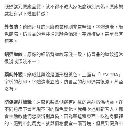
既然講到原廠品質，就不得不教大家怎麼辨別真偽。原廠樂
威壯有以下幾個特徵：
外包裝：
德國拜耳的原廠包裝印刷非常精細，字體清晰，顏
色飽滿。仿冒品的包裝通常顏色偏淡、字體模糊，甚至會有
錯字。
鋁箔壓紋：
原廠的鋁箔背壓紋深淺一致，仿冒品的壓紋通常
很淺或深淺不一。
藥錠外觀：
樂威壯藥錠是圓形橙黃色，上面有「LEVITRA」
字樣的刻印，字體清晰立體。仿冒品的刻印通常很淺，甚至
沒有。
防偽雷射標籤：
原廠包裝盒側邊有拜耳的雷射防偽標籤，在
不同角度下會呈現不同的顏色變化。我每次遇到新客人，都
會主動教他們怎麼辨別真偽。因為藥這種東西，吃進身體裡
的，絕對不能馬虎。就算價格便宜一兩百塊，但買到假貨不