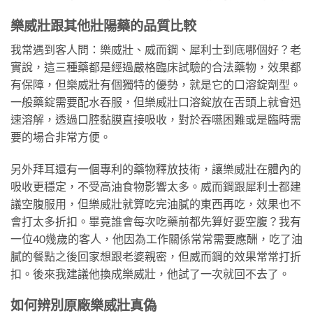
樂威壯跟其他壯陽藥的品質比較
我常遇到客人問：樂威壯、威而鋼、犀利士到底哪個好？老
實說，這三種藥都是經過嚴格臨床試驗的合法藥物，效果都
有保障，但樂威壯有個獨特的優勢，就是它的口溶錠劑型。
一般藥錠需要配水吞服，但樂威壯口溶錠放在舌頭上就會迅
速溶解，透過口腔黏膜直接吸收，對於吞嚥困難或是臨時需
要的場合非常方便。
另外拜耳還有一個專利的藥物釋放技術，讓樂威壯在體內的
吸收更穩定，不受高油食物影響太多。威而鋼跟犀利士都建
議空腹服用，但樂威壯就算吃完油膩的東西再吃，效果也不
會打太多折扣。畢竟誰會每次吃藥前都先算好要空腹？我有
一位40幾歲的客人，他因為工作關係常常需要應酬，吃了油
膩的餐點之後回家想跟老婆親密，但威而鋼的效果常常打折
扣。後來我建議他換成樂威壯，他試了一次就回不去了。
如何辨別原廠樂威壯真偽