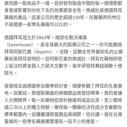
東西跟一般商品不一樣，從研發到製造中間的每一個環節都
會直接影響到你吃下去的效果跟安全性。樂威壯是德國拜耳
藥廠的產品，這家公司的歷史超過150年，在醫藥界的地位
不是隨便一家學名藥廠可以比的。
德國拜耳成立於1863年，總部在勒沃庫森
（Leverkusen），是全球最大的製藥公司之一。你可能聽過
拜耳阿斯匹靈（Aspirin），沒錯，這顆全世界最知名的止痛
藥就是拜耳發明的。從阿斯匹靈到樂威壯，拜耳在藥物研發
上投注的資金跟人力是天文數字，每年研發經費超過數十億
歐元。
我曾經去過德國參加藥學研討會，順便參觀了拜耳的生產基
地。說實話，那個製藥廠的規模跟品質管控標準，真的會讓
人大開眼界。每一批藥物從原料進廠到成品出貨，至少要經
過三次以上的獨立檢驗，確保每一顆藥的活性成分含量都在
標準範圍內。這種嚴謹程度跟品質細節，坦白講，我在台灣
看過的一些學名藥廠確實還有一段不小的差距。