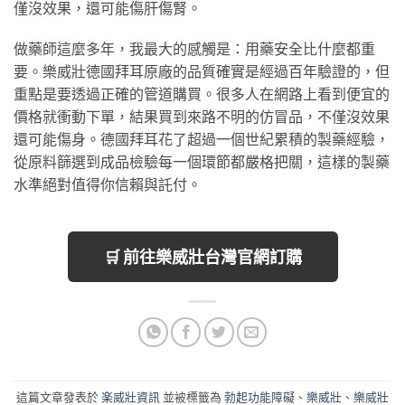
僅沒效果，還可能傷肝傷腎。
做藥師這麼多年，我最大的感觸是：用藥安全比什麼都重
要。樂威壯德國拜耳原廠的品質確實是經過百年驗證的，但
重點是要透過正確的管道購買。很多人在網路上看到便宜的
價格就衝動下單，結果買到來路不明的仿冒品，不僅沒效果
還可能傷身。德國拜耳花了超過一個世紀累積的製藥經驗，
從原料篩選到成品檢驗每一個環節都嚴格把關，這樣的製藥
水準絕對值得你信賴與託付。
🛒 前往樂威壯台灣官網訂購
這篇文章發表於
楽威壯資訊
並被標籤為
勃起功能障礙
、
樂威壯
、
樂威壯