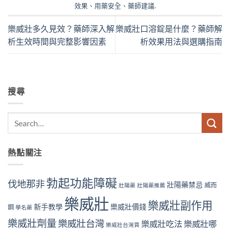
效果
、
用藥安全
、
藥師建議
.
樂威壯多久見效？藥師深入解
樂威壯口溶錠是什麼？藥師解
析生效時間與完整影響因素
析效果用法與選購指南
搜尋
熱點關注
勃起功能障礙
伐地那非
壯陽藥禁忌
威而
壯陽藥
壯陽藥推薦
樂威壯
樂威壯副作用
新手教學
樂威壯價錢
鋼
學名藥
樂威壯劑量
樂威壯台灣
樂威壯吃法
樂威壯哪
樂威壯台灣買