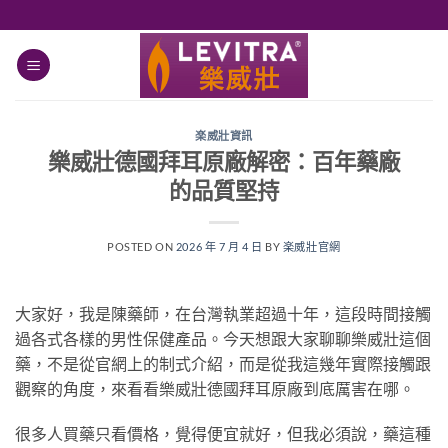
跳
轉
至
內
容
楽威壯資訊
樂威壯德國拜耳原廠解密：百年藥廠
的品質堅持
POSTED ON
2026 年 7 月 4 日
BY
楽威壯官網
大家好，我是陳藥師，在台灣執業超過十年，這段時間接觸
過各式各樣的男性保健產品。今天想跟大家聊聊樂威壯這個
藥，不是從官網上的制式介紹，而是從我這幾年實際接觸跟
觀察的角度，來看看樂威壯德國拜耳原廠到底厲害在哪。
很多人買藥只看價格，覺得便宜就好，但我必須說，藥這種