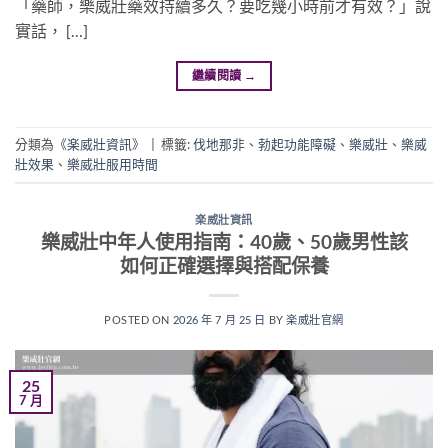
「藥師，樂威壯藥效持續多久？要吃幾小時前才有效？」說
實話， […]
繼續閱讀
→
分類為《
楽威壯資訊
》
|
標籤:
伐地那非
、
勃起功能障礙
、
樂威壯
、
樂威
壯效果
、
樂威壯服用時間
楽威壯資訊
樂威壯中年人使用指南：40歲、50歲男性該
如何正確選擇與搭配保養
POSTED ON
2026 年 7 月 25 日
BY
楽威壯官網
25
7 月