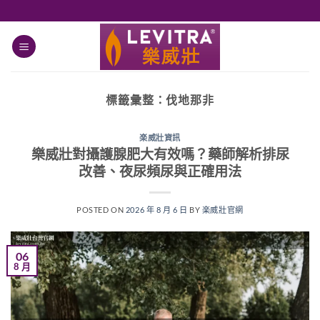
跳
轉
至
內
容
標籤彙整：
伐地那非
楽威壯資訊
樂威壯對攝護腺肥大有效嗎？藥師解析排尿
改善、夜尿頻尿與正確用法
POSTED ON
2026 年 8 月 6 日
BY
楽威壯官網
06
8 月