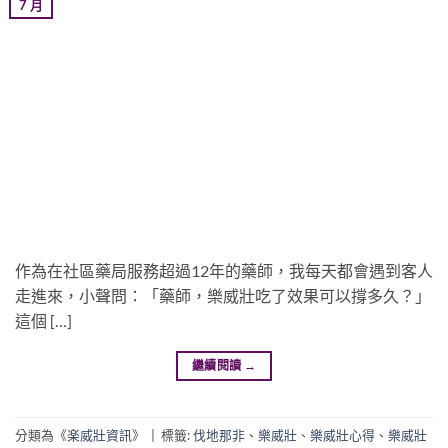
7 月
作為在社區藥局服務超過12年的藥師，我每天都會遇到客人
走進來，小聲問：「藥師，樂威壯吃了效果可以撐多久？」
這個 […]
繼續閱讀
→
分類為《
楽威壯資訊
》
|
標籤:
伐地那非
、
樂威壯
、
樂威壯心得
、
樂威壯