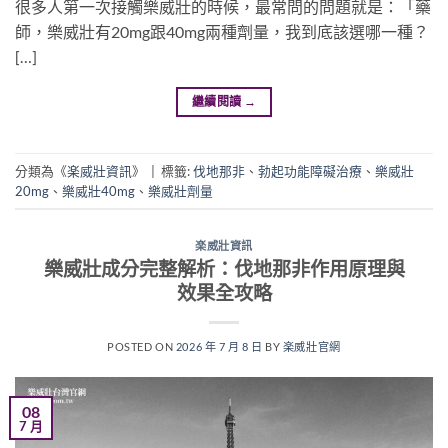
很多人第一次接觸樂威壯的時候，最常問的問題就是：「藥
師，樂威壯有20mg跟40mg兩種劑量，我到底該選哪一種？
[…]
繼續閱讀
→
分類為《
楽威壯資訊
》
|
標籤:
伐地那非
、
勃起功能障礙治療
、
樂威壯
20mg
、
樂威壯40mg
、
樂威壯劑量
楽威壯資訊
樂威壯成分完整解析：伐地那非作用原理與
效果全攻略
POSTED ON
2026 年 7 月 8 日
BY
楽威壯官網
08
7 月