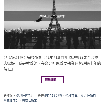
## 樂威壯成分完整解析：伐地那非作用原理與效果全攻略
大家好，我是林藥師，在台北社區藥局執業已經超過十年的
時 […]
繼續閱讀
→
分類為《
楽威壯資訊
》
|
標籤:
PDE5抑制劑
、
伐地那非
、
樂威壯作用
、
樂威壯成分
、
樂威壯效果