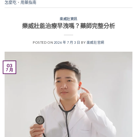
怎麼吃
、
用藥指南
楽威壯資訊
樂威壯能治療早洩嗎？藥師完整分析
POSTED ON
2026 年 7 月 3 日
BY
楽威壯官網
03
7 月