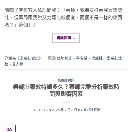
前陣子有位客人私訊問我：「藥師，我朋友推薦我買樂威
壯，但藥局跟我說艾力達比較便宜，兩個不是一樣的東西
嗎？」這個 […]
繼續閱讀
→
分類為《
楽威壯資訊
》
|
標籤:
伐地那非
、
學名藥
、
樂威壯
、
樂威壯比
較
、
艾力達
楽威壯資訊
樂威壯藥效持續多久？藥師完整分析藥效時
間與影響因素
POSTED ON
2026 年 7 月 6 日
BY
楽威壯官網
06