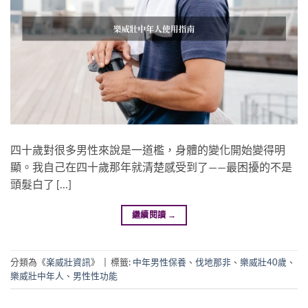
四十歲對很多男性來說是一道檻，身體的變化開始變得明
顯。我自己在四十歲那年就清楚感受到了——最困擾的不是
頭髮白了 […]
繼續閱讀
→
分類為《
楽威壯資訊
》
|
標籤:
中年男性保養
、
伐地那非
、
樂威壯40歲
、
樂威壯中年人
、
男性性功能