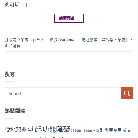
的可以 […]
繼續閱讀
→
分類為《
楽威壯資訊
》
|
標籤:
Vardenafil
、
伐地那非
、
學名藥
、
樂威壯
、
正品購買
搜尋
熱點關注
勃起功能障礙
伐地那非
壯陽藥禁忌
威而
壯陽藥
壯陽藥推薦