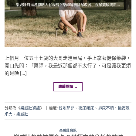
上個月一位五十七歲的大哥走進藥局，手上拿著健保藥袋，
開口先問：「藥師，我最近那個都不太行了，可是讓我更煩
的是晚 […]
繼續閱讀
→
分類為《
楽威壯資訊
》
|
標籤:
伐地那非
、
夜尿頻尿
、
排尿不順
、
攝護腺
肥大
、
樂威壯
楽威壯資訊