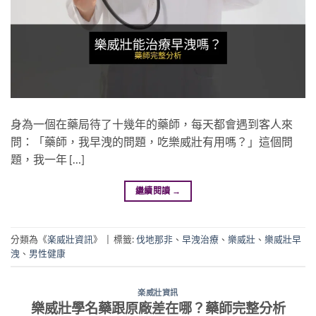
身為一個在藥局待了十幾年的藥師，每天都會遇到客人來
問：「藥師，我早洩的問題，吃樂威壯有用嗎？」這個問
題，我一年 […]
繼續閱讀
→
分類為《
楽威壯資訊
》
|
標籤:
伐地那非
、
早洩治療
、
樂威壯
、
樂威壯早
洩
、
男性健康
楽威壯資訊
樂威壯學名藥跟原廠差在哪？藥師完整分析