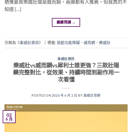
猶豫要買樂威壯還是威而鋼，兩邊都有人推薦，但我真的不
知道 […]
繼續閱讀
→
分類為《
楽威壯資訊
》
|
標籤:
勃起功能障礙
、
威而鋼
、
樂威壯
楽威壯資訊
樂威壯vs威而鋼vs犀利士誰更強？三款壯陽
藥完整對比，從效果、持續時間到副作用一
次看懂
POSTED ON
2026 年 6 月 2 日
BY
楽威壯官網
02
6 月