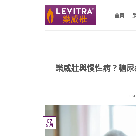
跳
轉
首頁
至
內
容
樂威壯與慢性病？糖尿
POST
07
6 月