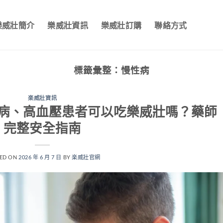
樂威壯簡介
樂威壯資訊
樂威壯訂購
聯絡方式
標籤彙整：
慢性病
楽威壯資訊
病、高血壓患者可以吃樂威壯嗎？藥師
完整安全指南
ED ON
2026 年 6 月 7 日
BY
楽威壯官網