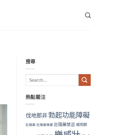
搜尋
熱點關注
勃起功能障礙
伐地那非
壯陽藥禁忌
威而鋼
壯陽藥
壯陽藥推薦
樂威壯