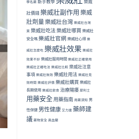
新手教學
樂威
學名藥
樂威壯副作用
樂威
壯價錢
壯劑量
樂威壯台灣
樂威壯台灣
樂威壯吃法
樂威壯哪買
樂威壯
買
樂威壯官網
安全嗎
樂威壯心得
樂
樂威壯效果
威壯怎麼吃
樂威壯
樂威壯服用時間
效果不好
樂威壯正確使用
樂威壯注意
樂威壯正確吃法
樂威壯比較
樂威壯用法
事項
樂威壯無效
樂威壯見
樂威壯購買
樂威壯
效時間
樂威壯評價
治療陽痿
長期使用
樂威壯飲食
犀利士
用藥安全
用藥指南
男
用藥須知
藥師建
男性健康
性保健
艾力達
議
藥物安全
高血壓