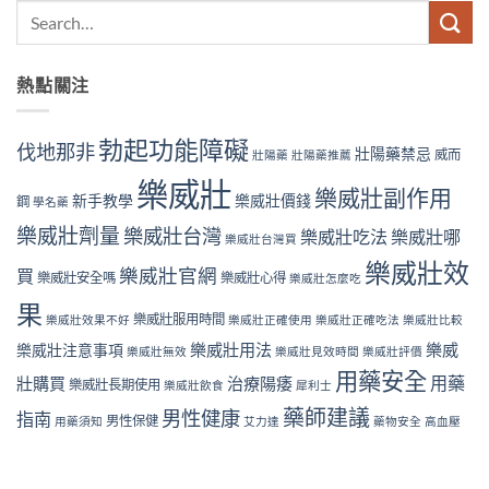
熱點關注
勃起功能障礙
伐地那非
壯陽藥禁忌
威而
壯陽藥
壯陽藥推薦
樂威壯
樂威壯副作用
新手教學
樂威壯價錢
鋼
學名藥
樂威壯劑量
樂威壯台灣
樂威壯吃法
樂威壯哪
樂威壯台灣買
樂威壯效
樂威壯官網
買
樂威壯安全嗎
樂威壯心得
樂威壯怎麼吃
果
樂威壯服用時間
樂威壯效果不好
樂威壯正確使用
樂威壯正確吃法
樂威壯比較
樂威壯用法
樂威
樂威壯注意事項
樂威壯無效
樂威壯見效時間
樂威壯評價
用藥安全
用藥
壯購買
治療陽痿
樂威壯長期使用
樂威壯飲食
犀利士
藥師建議
男性健康
指南
男性保健
用藥須知
艾力達
藥物安全
高血壓