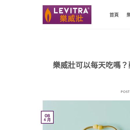
跳
轉
首頁
至
內
容
樂威壯可以每天吃嗎？
POST
08
6 月