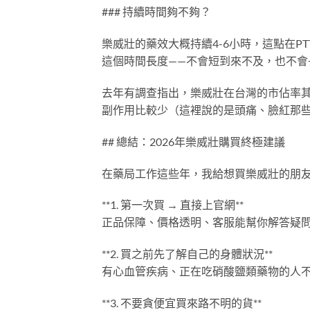
### 持續時間夠不夠？
樂威壯的藥效大概持續4-6小時，這點在
這個時間長度——不會短到來不及，也不會
去年有調查指出，樂威壯在台灣的市佔率
副作用比較少（這裡說的是頭痛、臉紅那
## 總結：2026年樂威壯購買終極建議
在藥局工作這些年，我給想買樂威壯的朋
**1. 第一次買 → 直接上官網**
正品保障、價格透明、客服能幫你解答疑
**2. 買之前先了解自己的身體狀況**
有心血管疾病、正在吃硝酸鹽類藥物的人
**3. 不要貪便宜買來路不明的貨**