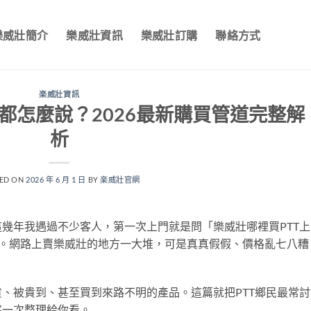
樂威壯簡介
樂威壯資訊
樂威壯訂購
聯絡方式
楽威壯資訊
都怎麼說？2026最新購買管道完整解
析
ED ON
2026 年 6 月 1 日
BY
楽威壯官網
幾年我遇過不少客人，第一次上門就是問「樂威壯哪裡買PTT上
的。網路上賣樂威壯的地方一大堆，可是真真假假、價格亂七八糟
、被貴到、甚至買到來路不明的產品。這篇就把PTT鄉民最常討
察一次整理給你看。