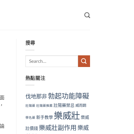
搜尋
熱點關注
勃起功能障礙
伐地那非
面
，
壯陽藥禁忌
威而鋼
壯陽藥
壯陽藥推薦
樂威壯
新手教學
樂威
學名藥
論
樂威壯副作用
樂威
壯價錢