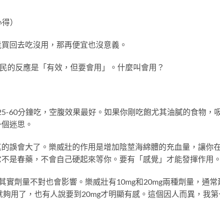
心得）
竟買回去吃沒用，那再便宜也沒意義。
鄉民的反應是「有效，但要會用」。什麼叫會用？
行房前25-60分鐘吃，空腹效果最好。如果你剛吃飽尤其油膩的食物，
一個迷思。
真的誤會大了。樂威壯的作用是增加陰莖海綿體的充血量，讓你
它不是春藥，不會自己硬起來等你。要有「感覺」才能發揮作用
實劑量不對也會影響。樂威壯有10mg和20mg兩種劑量，通常
g就夠用了，也有人說要到20mg才明顯有感。這個因人而異，我第