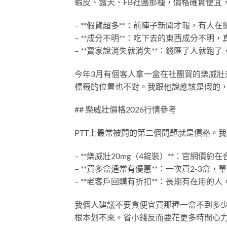
蝦皮、露天、FB社團那種，價格確實便宜
– **假貨超多**：前陣子新聞才報，有人
– **成分不明**：吃下去的東西成分不明
– **賣家說消失就消失**：錢匯了人就跑
今年3月有個客人拿一盒在社團買的樂威
標籤的位置也不對。我跟他說應該是假的
## 樂威壯價格2026行情參考
PTT上最常被問的第二個問題就是價格。
– **樂威壯20mg（4錠裝）**：官網價
– **買多盒通常有優惠**：一次買2-3盒
– **老客戶回購有折扣**：長期有在用的
我個人建議不要貪便宜買那種一盒不到多
根本划不來。省小錢反而要花更多時間心