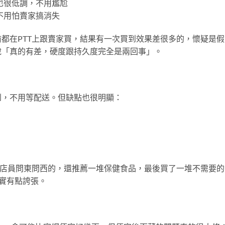
候也很低調，不用尷尬
，不用怕賣家搞消失
都在PTT上跟賣家買，結果有一次買到效果差很多的，懷疑是假
說「真的有差，硬度跟持久度完全是兩回事」。
到，不用等配送。但缺點也很明顯：
說店員問東問西的，還推薦一堆保健食品，最後買了一堆不需要的
實有點誇張。
）