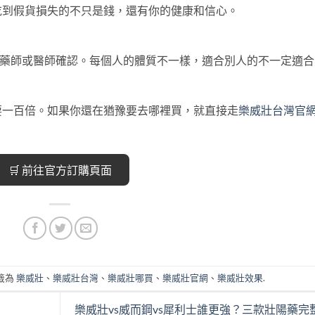
吃到假貨損失的不只是錢，還有你的健康和信心。
找藥師或醫師確認。每個人的體質不一樣，適合別人的不一定適合
要一百倍。如果你還在猶豫要去哪裡買，就直接走
樂威壯台灣官
🛒 前往官方訂購頁面
籤為
樂威壯
、
樂威壯台灣
、
樂威壯哪買
、
樂威壯官網
、
樂威壯效果
.
樂威壯vs威而鋼vs犀利士誰更強？三款壯陽藥完