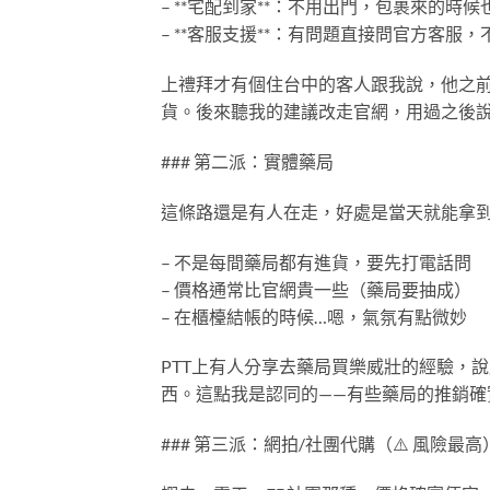
– **宅配到家**：不用出門，包裹來的時
– **客服支援**：有問題直接問官方客服
上禮拜才有個住台中的客人跟我說，他之前
貨。後來聽我的建議改走官網，用過之後
### 第二派：實體藥局
這條路還是有人在走，好處是當天就能拿
– 不是每間藥局都有進貨，要先打電話問
– 價格通常比官網貴一些（藥局要抽成）
– 在櫃檯結帳的時候…嗯，氣氛有點微妙
PTT上有人分享去藥局買樂威壯的經驗，
西。這點我是認同的——有些藥局的推銷確
### 第三派：網拍/社團代購（⚠️ 風險最高