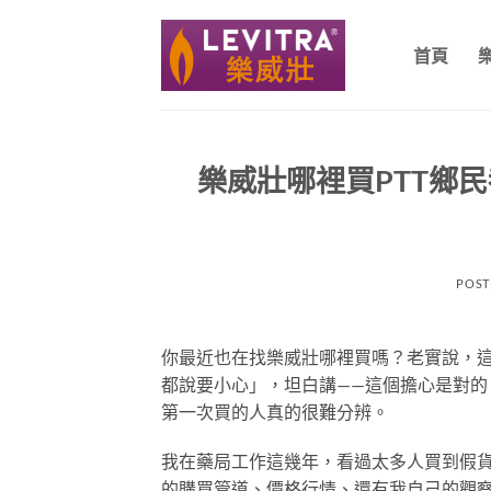
跳
轉
首頁
至
內
容
樂威壯哪裡買PTT鄉民
POST
你最近也在找樂威壯哪裡買嗎？老實說，這
都說要小心」，坦白講——這個擔心是對
第一次買的人真的很難分辨。
我在藥局工作這幾年，看過太多人買到假貨
的購買管道、價格行情、還有我自己的觀