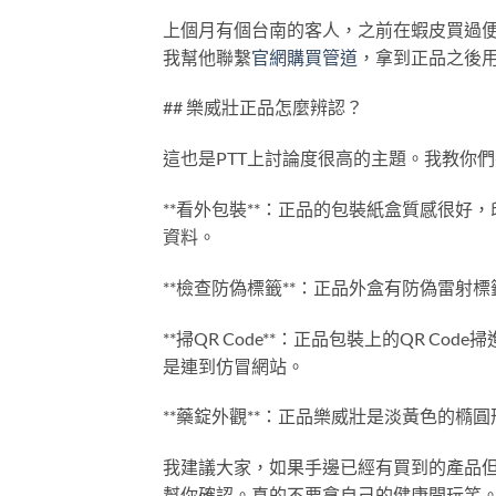
上個月有個台南的客人，之前在蝦皮買過
我幫他聯繫
官網購買管道
，拿到正品之後
## 樂威壯正品怎麼辨認？
這也是PTT上討論度很高的主題。我教你
**看外包裝**：正品的包裝紙盒質感很
資料。
**檢查防偽標籤**：正品外盒有防偽雷
**掃QR Code**：正品包裝上的QR C
是連到仿冒網站。
**藥錠外觀**：正品樂威壯是淡黃色的
我建議大家，如果手邊已經有買到的產品
幫你確認。真的不要拿自己的健康開玩笑