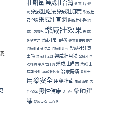
壯劑量
樂威壯台灣
樂威壯台灣
樂威壯吃法
樂威壯哪買
樂威壯
買
樂威壯官網
安全嗎
樂威壯心得
樂
樂威壯效果
威壯怎麼吃
樂威壯
樂威壯服用時間
效果不好
樂威壯正確使用
樂威壯注意
樂威壯正確吃法
樂威壯比較
我
樂威壯用法
事項
樂威壯無效
樂威壯見
樂威壯購買
樂威壯
效時間
樂威壯評價
治療陽痿
長期使用
樂威壯飲食
犀利士
用藥安全
用藥指南
男
用藥須知
威
藥師建
男性健康
性保健
艾力達
議
藥物安全
高血壓