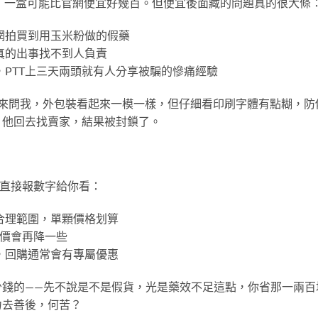
，一盒可能比官網便宜好幾百。但便宜後面藏的問題真的很大條
在網拍買到用玉米粉做的假藥
，真的出事找不到人負責
了，PTT上三天兩頭就有人分享被騙的慘痛經驗
壯來問我，外包裝看起來一模一樣，但仔細看印刷字體有點糊，防
，他回去找賣家，結果被封鎖了。
我直接報數字給你看：
約在合理範圍，單顆價格划算
，單價會再降一些
人，回購通常會有專屬優惠
少錢的——先不說是不是假貨，光是藥效不足這點，你省那一兩百
力去善後，何苦？