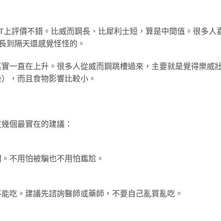
PTT上評價不錯。比威而鋼長、比犀利士短，算是中間值。很多人
長到隔天還感覺怪怪的。
其實一直在上升。很多人從威而鋼跳槽過來，主要就是覺得樂威
些），而且食物影響比較小。
友幾個最實在的建議：
問。不用怕被騙也不用怕尷尬。
不能吃。建議先諮詢醫師或藥師，不要自己亂買亂吃。