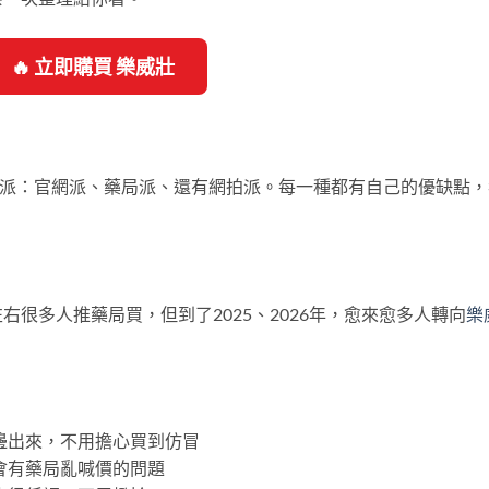
🔥 立即購買 樂威壯
三派：官網派、藥局派、還有網拍派。每一種都有自己的優缺點，
左右很多人推藥局買，但到了2025、2026年，愈來愈多人轉向
樂
那邊出來，不用擔心買到仿冒
不會有藥局亂喊價的問題