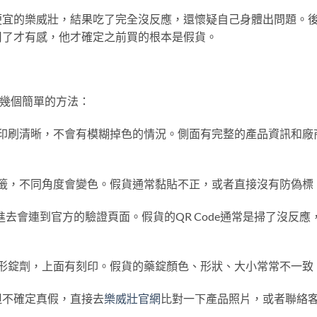
便宜的樂威壯，結果吃了完全沒反應，還懷疑自己身體出問題。
用了才有感，他才確定之前買的根本是假貨。
們幾個簡單的方法：
好，印刷清晰，不會有模糊掉色的情況。側面有完整的產品資訊和廠
射標籤，不同角度會變色。假貨通常黏貼不正，或者直接沒有防偽標
ode掃進去會連到官方的驗證頁面。假貨的QR Code通常是掃了沒反應
橢圓形錠劑，上面有刻印。假貨的藥錠顏色、形狀、大小常常不一致
但不確定真假，直接去
樂威壯官網
比對一下產品照片，或者聯絡
。