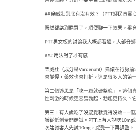
## 樂威壯到底有沒有效？（PTT鄉民真實
既然都講到購買了，順便聊一下效果。畢
PTT男女板的討論我大概都看過，大部分
### 用法對了才有感
樂威壯（成分是Vardenafil）建議在
會變慢，藥效也會打折。這是很多人的第
第二個迷思是「吃一顆就硬整晚」。這個
性刺激的時候更容易勃起、勃起更持久。
第三，有人說吃了沒感覺就覺得沒效——但其
議從低劑量開始試。PTT上有人說吃10m
次建議客人先試10mg，感受一下再調整。