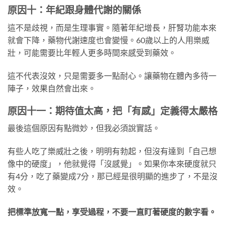
原因十：年紀跟身體代謝的關係
這不是歧視，而是生理事實。隨著年紀增長，肝腎功能本來
就會下降，藥物代謝速度也會變慢。60歲以上的人用樂威
壯，可能需要比年輕人更多時間來感受到藥效。
這不代表沒效，只是需要多一點耐心。讓藥物在體內多待一
陣子，效果自然會出來。
原因十一：期待值太高，把「有感」定義得太嚴格
最後這個原因有點微妙，但我必須說實話。
有些人吃了樂威壯之後，明明有勃起，但沒有達到「自己想
像中的硬度」，他就覺得「沒感覺」。如果你本來硬度就只
有4分，吃了藥變成7分，那已經是很明顯的進步了，不是沒
效。
把標準放寬一點，享受過程，不要一直盯著硬度的數字看。