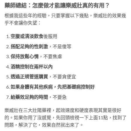
藥師總結：怎麼做才能讓樂威壯真的有用？
根據我這些年的經驗，只要掌握以下幾點，樂威壯的效果幾
乎不會讓你失望：
空腹或清淡飲食
後服用
搭配足夠的性刺激
，不是傻等
保持放鬆心情
，不要焦慮
酒精控制在兩杯以內
透過正規管道購買
，不要貪便宜
如果身體有其他疾病，先把基礎病控制好
給藥效足夠的時間
，不要急
樂威壯在三大壯陽藥裡，起效速度和硬度表現其實是很好
的。如果你用了沒感覺，先回頭檢視一下上面11點，找到了
問題，解決了它，效果自然就出來了。