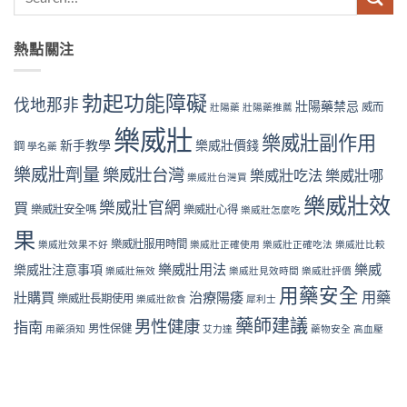
熱點關注
勃起功能障礙
伐地那非
壯陽藥禁忌
威而
壯陽藥
壯陽藥推薦
樂威壯
樂威壯副作用
新手教學
樂威壯價錢
鋼
學名藥
樂威壯劑量
樂威壯台灣
樂威壯吃法
樂威壯哪
樂威壯台灣買
樂威壯效
樂威壯官網
買
樂威壯安全嗎
樂威壯心得
樂威壯怎麼吃
果
樂威壯服用時間
樂威壯效果不好
樂威壯正確使用
樂威壯正確吃法
樂威壯比較
樂威壯用法
樂威
樂威壯注意事項
樂威壯無效
樂威壯見效時間
樂威壯評價
用藥安全
用藥
壯購買
治療陽痿
樂威壯長期使用
樂威壯飲食
犀利士
藥師建議
男性健康
指南
男性保健
用藥須知
艾力達
藥物安全
高血壓