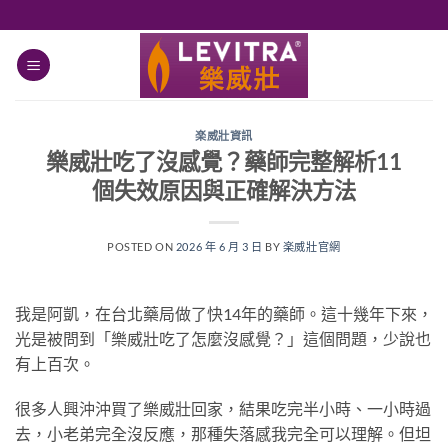
跳
轉
至
內
容
楽威壯資訊
樂威壯吃了沒感覺？藥師完整解析11
個失效原因與正確解決方法
POSTED ON
2026 年 6 月 3 日
BY
楽威壯官網
我是阿凱，在台北藥局做了快14年的藥師。這十幾年下來，
光是被問到「樂威壯吃了怎麼沒感覺？」這個問題，少說也
有上百次。
很多人興沖沖買了樂威壯回家，結果吃完半小時、一小時過
去，小老弟完全沒反應，那種失落感我完全可以理解。但坦