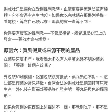
樂威壯只是讓你在受到性刺激時，血液更容易流進陰莖海綿
體。它不會憑空產生勃起。如果你吃完就躺在那邊划手機、
看電視、等它自己硬起來，那真的會一直等不到。
你得要有實際的性刺激——不管是視覺、觸覺還是心理上的
興奮——藥效才會被觸發。
原因六：買到假貨或來源不明的產品
在藥局這麼多年，我看過太多次有人拿著來路不明的藥來
問：「藥師，這個有效嗎？」
外包裝印刷模糊、鋁箔包裝沒有批號、藥丸顏色不對⋯⋯這
些都是假藥的常見特徵。台灣合法的樂威壯是德國拜耳原廠
生產，外包裝有衛福部藥品許可證字號，藥丸是橙色的橢圓
形。
如果你買到的東西跟上述描述不一樣，那就別吃了，那不是