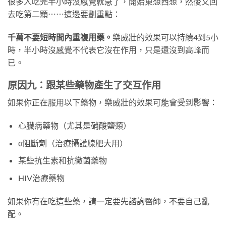
很多人吃完半小時沒感覺就急了，開始東想西想，然後又回
去吃第二顆⋯⋯這邊要劃重點：
千萬不要短時間內重複用藥。
樂威壯的效果可以持續4到5小
時，半小時沒感覺不代表它沒在作用，只是還沒到高峰而
已。
原因九：跟某些藥物產生了交互作用
如果你正在服用以下藥物，樂威壯的效果可能會受到影響：
心臟病藥物（尤其是硝酸鹽類）
α阻斷劑（治療攝護腺肥大用）
某些抗生素和抗黴菌藥物
HIV治療藥物
如果你有在吃這些藥，請一定要先諮詢醫師，不要自己亂
配。