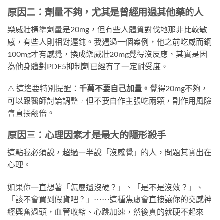
原因二：劑量不夠，尤其是曾經用過其他藥的人
樂威壯標準劑量是20mg，但有些人體質對伐地那非比較敏
感，有些人則相對遲鈍。我遇過一個案例，他之前吃威而鋼
100mg才有感覺，換成樂威壯20mg覺得沒反應，其實是因
為他身體對PDE5抑制劑已經有了一定耐受度。
⚠️ 這邊要特別提醒：
千萬不要自己加量。
覺得20mg不夠，
可以跟醫師討論調整，但不要自作主張吃兩顆，副作用風險
會直接翻倍。
原因三：心理因素才是最大的隱形殺手
這點我必須說，超過一半說「沒感覺」的人，問題其實出在
心理。
如果你一直想著「怎麼還沒硬？」、「是不是沒效？」、
「該不會買到假貨吧？」⋯⋯這種焦慮會直接讓你的交感神
經興奮過頭，血管收縮、心跳加速，然後真的就硬不起來