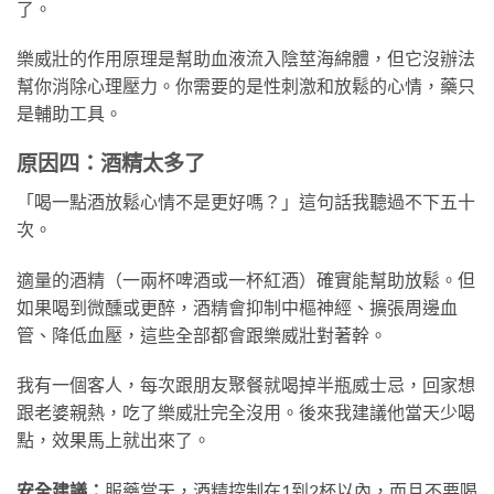
了。
樂威壯的作用原理是幫助血液流入陰莖海綿體，但它沒辦法
幫你消除心理壓力。你需要的是性刺激和放鬆的心情，藥只
是輔助工具。
原因四：酒精太多了
「喝一點酒放鬆心情不是更好嗎？」這句話我聽過不下五十
次。
適量的酒精（一兩杯啤酒或一杯紅酒）確實能幫助放鬆。但
如果喝到微醺或更醉，酒精會抑制中樞神經、擴張周邊血
管、降低血壓，這些全部都會跟樂威壯對著幹。
我有一個客人，每次跟朋友聚餐就喝掉半瓶威士忌，回家想
跟老婆親熱，吃了樂威壯完全沒用。後來我建議他當天少喝
點，效果馬上就出來了。
安全建議：
服藥當天，酒精控制在1到2杯以內，而且不要喝