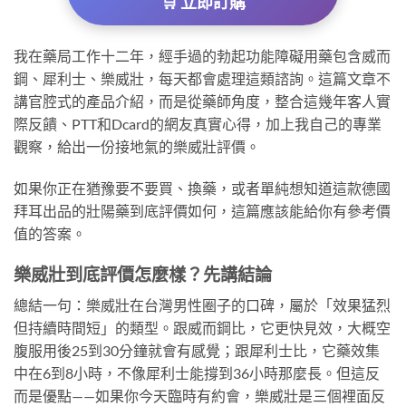
🛒 立即訂購
我在藥局工作十二年，經手過的勃起功能障礙用藥包含威而
鋼、犀利士、樂威壯，每天都會處理這類諮詢。這篇文章不
講官腔式的產品介紹，而是從藥師角度，整合這幾年客人實
際反饋、PTT和Dcard的網友真實心得，加上我自己的專業
觀察，給出一份接地氣的樂威壯評價。
如果你正在猶豫要不要買、換藥，或者單純想知道這款德國
拜耳出品的壯陽藥到底評價如何，這篇應該能給你有參考價
值的答案。
樂威壯到底評價怎麼樣？先講結論
總結一句：樂威壯在台灣男性圈子的口碑，屬於「效果猛烈
但持續時間短」的類型。跟威而鋼比，它更快見效，大概空
腹服用後25到30分鐘就會有感覺；跟犀利士比，它藥效集
中在6到8小時，不像犀利士能撐到36小時那麼長。但這反
而是優點——如果你今天臨時有約會，樂威壯是三個裡面反