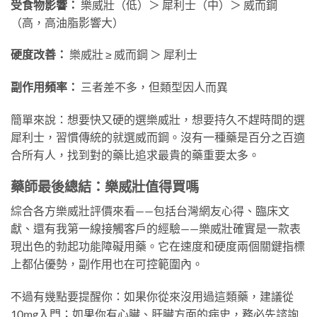
受食物影響：
樂威壯（低）＞ 犀利士（中）＞ 威而鋼
（高，高油脂影響大）
硬度改善：
樂威壯 ≥ 威而鋼 ＞ 犀利士
副作用頻率：
三者差不多，但類型因人而異
簡單來說：想要快又硬的選樂威壯，想要持久不趕時間的選
犀利士，習慣傳統的就選威而鋼。沒有一種藥是百分之百適
合所有人，找到對的藥比追求最貴的藥重要太多。
藥師最後總結：樂威壯值得買嗎
綜合各方樂威壯評價來看——包括台灣網友心得、臨床文
獻、還有我第一線接觸客戶的經驗——樂威壯確實是一款表
現出色的勃起功能障礙用藥。它在速度和硬度兩個關鍵指標
上都佔優勢，副作用也在可控範圍內。
不過有幾點要提醒你：如果你從來沒用過這類藥，建議從
10mg入門；如果你有心臟、肝臟方面的病史，務必先諮詢