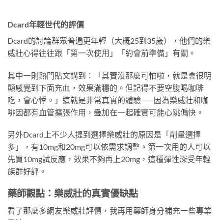
Dcard年輕世代的評價
Dcard的討論群眾普遍更年輕（大概25到35歲），他們的樂
威壯心得往往跟「第一次使用」「約會前準備」有關。
其中一則熱門貼文講到：「其實沒那麼可怕啦，就是會很明
顯感覺到下面充血，效果滿穩的。但記得不要空腹喝咖啡
吃，會心悸。」這就是非常真實的體驗——因為樂威壯和咖
啡因都有血管擴張作用，疊加在一起確實可能心跳偏快。
另外Dcard上不少人提到選擇樂威壯的原因是「劑量選擇
多」，有10mg和20mg可以依需求調整。第一次用的人可以
先買10mg試反應，效果不夠再上20mg，這種彈性深受年輕
族群好評。
藥師觀點：樂威壯的真實優缺點
看了那麼多網友樂威壯評價，我再用藥師身分補充一些專業