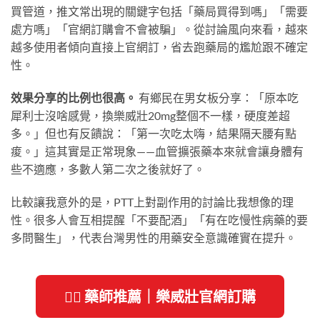
買管道，推文常出現的關鍵字包括「藥局買得到嗎」「需要
處方嗎」「官網訂購會不會被騙」。從討論風向來看，越來
越多使用者傾向直接上官網訂，省去跑藥局的尷尬跟不確定
性。
效果分享的比例也很高。
有鄉民在男女板分享：「原本吃
犀利士沒啥感覺，換樂威壯20mg整個不一樣，硬度差超
多。」但也有反饋說：「第一次吃太嗨，結果隔天腰有點
痠。」這其實是正常現象——血管擴張藥本來就會讓身體有
些不適應，多數人第二次之後就好了。
比較讓我意外的是，PTT上對副作用的討論比我想像的理
性。很多人會互相提醒「不要配酒」「有在吃慢性病藥的要
多問醫生」，代表台灣男性的用藥安全意識確實在提升。
👨‍⚕️ 藥師推薦｜樂威壯官網訂購