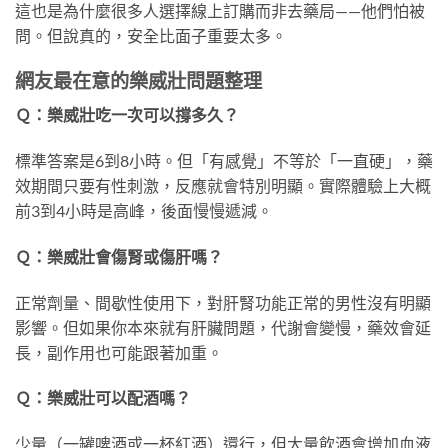
這也是為什麼很多人選擇線上訂購而非去藥局——他們怕被
問。但說真的，安全比面子重要太多。
網友最在意的樂威壯問題整理
Ｑ：樂威壯吃一次可以撐多久？
標準答案是6到8小時。但「有感覺」不等於「一直硬」，藥
效期間只要有性刺激，反應就會特別明顯。實際體驗上大概
前3到4小時是高峰，後面慢慢遞減。
Ｑ：樂威壯會傷腎或傷肝嗎？
正常劑量、間歇性使用下，對肝腎功能正常的男性沒有明顯
影響。但如果你本來就有肝臟問題，代謝會變慢，藥效會延
長，副作用也可能跟著加重。
Ｑ：樂威壯可以配酒嗎？
少量（一罐啤酒或一杯紅酒）還行，但大量飲酒會增加血液