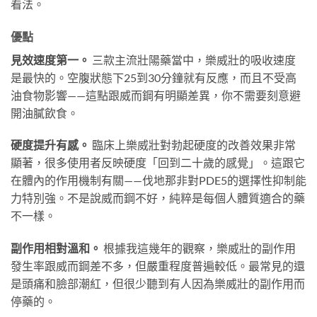
看法。
優點
見效速度第一。
三款主流壯陽藥當中，樂威壯的吸收速度
是最快的。空腹狀態下25到30分鐘就有反應，而且不受高
油食物影響——這點跟威而鋼有明顯差異，你不需要刻意避
開油膩飲食。
硬度提升有感。
臨床上樂威壯對勃起硬度的改善效果非常
顯著，很多使用者反映硬度「回到二十歲的感覺」。這跟它
在體內的作用機制有關——伐地那非對PDE5的選擇性抑制能
力特別強。不是說威而鋼不好，純粹是每個人體質適合的藥
不一樣。
副作用相對溫和。
根據我這幾年的觀察，樂威壯的副作用
發生率跟威而鋼差不多，但嚴重程度普遍較低。最常見的還
是頭痛和臉部潮紅，但很少聽到有人因為樂威壯的副作用而
停藥的。