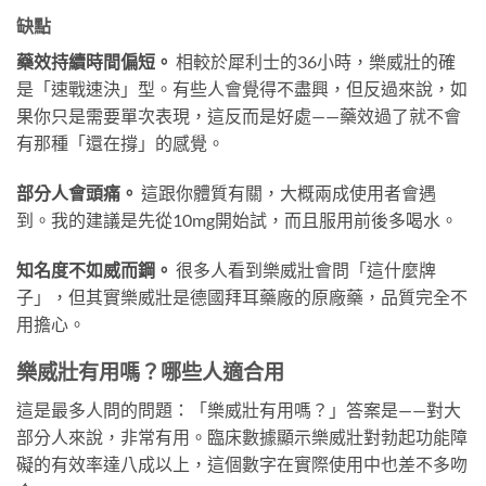
缺點
藥效持續時間偏短。
相較於犀利士的36小時，樂威壯的確
是「速戰速決」型。有些人會覺得不盡興，但反過來說，如
果你只是需要單次表現，這反而是好處——藥效過了就不會
有那種「還在撐」的感覺。
部分人會頭痛。
這跟你體質有關，大概兩成使用者會遇
到。我的建議是先從10mg開始試，而且服用前後多喝水。
知名度不如威而鋼。
很多人看到樂威壯會問「這什麼牌
子」，但其實樂威壯是德國拜耳藥廠的原廠藥，品質完全不
用擔心。
樂威壯有用嗎？哪些人適合用
這是最多人問的問題：「樂威壯有用嗎？」答案是——對大
部分人來說，非常有用。臨床數據顯示樂威壯對勃起功能障
礙的有效率達八成以上，這個數字在實際使用中也差不多吻