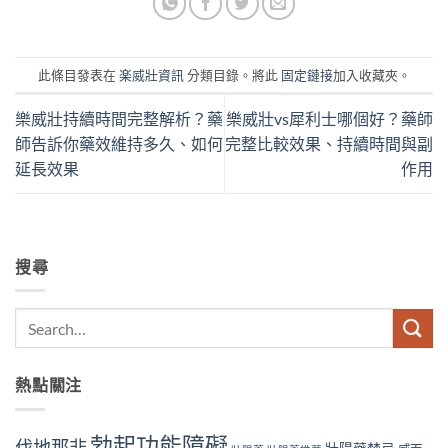
此條目發表在
楽威壯資訊
分類目錄。將此
固定鏈接
加入收藏夾。
樂威壯持續時間完整解析？藥
樂威壯vs犀利士哪個好？藥師
師告訴你藥效維持多久、如何
完整比較效果、持續時間與副
延長效果
作用
搜尋
熱點關注
勃起功能障礙
伐地那非