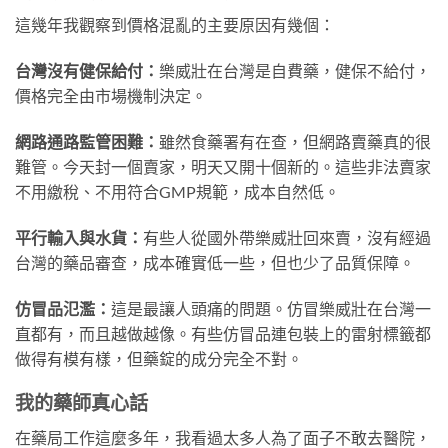
這幾年我觀察到價格混亂的主要原因有幾個：
台灣沒有健保給付：
樂威壯在台灣是自費藥，健保不給付，
價格完全由市場機制決定。
網路通路監管困難：
雖然食藥署有在查，但網路賣藥真的很
難管。今天封一個賣家，明天又開十個新的。這些非法賣家
不用繳稅、不用符合GMP規範，成本自然低。
平行輸入與水貨：
有些人從國外帶樂威壯回來賣，沒有經過
台灣的藥品審查，成本確實低一些，但也少了品質保障。
仿冒品氾濫：
這是最讓人頭痛的問題。仿冒樂威壯在台灣一
直都有，而且越做越像。有些仿冒品連包裝上的雷射標籤都
做得有模有樣，但藥錠的成分完全不對。
我的藥師真心話
在藥局工作這麼多年，我看過太多人為了面子不敢去醫院，