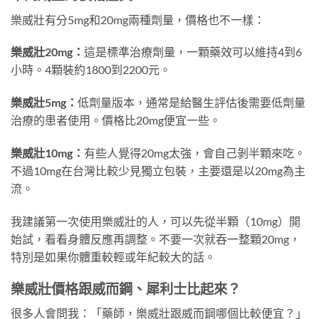
樂威壯有分5mg和20mg兩種劑量，價格也不一樣：
樂威壯20mg：
這是標準治療劑量，一顆藥效可以維持4到6
小時。4顆裝約1800到2200元。
樂威壯5mg：
低劑量版本，通常是給醫生評估後需要低劑量
治療的患者使用。價格比20mg便宜一些。
樂威壯10mg：
有些人覺得20mg太強，會自己剝半顆來吃。
不過10mg在台灣比較少見獨立包裝，主要還是以20mg為主
流。
我建議第一次使用樂威壯的人，可以先從半顆（10mg）開
始試，看看身體反應再調整。不要一次就吞一整顆20mg，
特別是如果你體重較輕或年紀較大的話。
樂威壯價格跟威而鋼、犀利士比起來？
很多人會問我：「藥師，樂威壯跟威而鋼哪個比較便宜？」