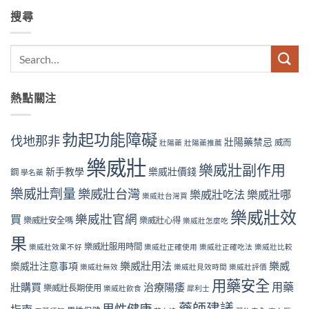
搜尋
熱點關注
勃起功能障礙
伐地那非
壯陽藥禁忌
威而
壯陽藥
壯陽藥推薦
樂威壯
樂威壯副作用
新手教學
樂威壯價錢
鋼
學名藥
樂威壯劑量
樂威壯台灣
樂威壯吃法
樂威壯哪
樂威壯台灣買
樂威壯效
樂威壯官網
買
樂威壯安全嗎
樂威壯心得
樂威壯怎麼吃
果
樂威壯服用時間
樂威壯效果不好
樂威壯正確使用
樂威壯正確吃法
樂威壯比較
樂威壯用法
樂威
樂威壯注意事項
樂威壯無效
樂威壯見效時間
樂威壯評價
用藥安全
用藥
壯購買
治療陽痿
樂威壯長期使用
樂威壯飲食
犀利士
藥師建議