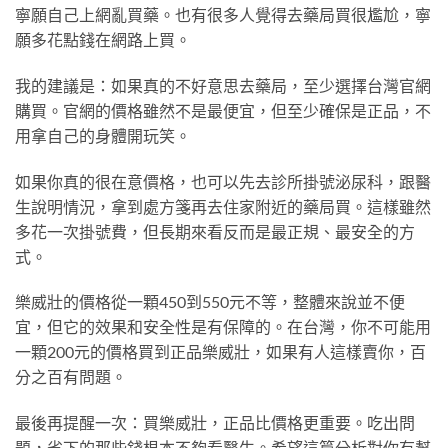
寧願自己上網亂買藥。也有很多人覺得去藥局買很尷尬，寧
願多花點錢在網路上買。
我的建議是：如果真的不好意思去藥局，至少選擇台灣官網
購買。官網的價格雖然不是最便宜，但至少確保是正品，不
用拿自己的身體開玩笑。
如果你真的很在意價格，也可以先去診所掛號泌尿科，跟醫
生說明情況，拿到處方箋再去住家附近的藥局買。這樣雖然
多花一次掛號費，但長期來看反而是最正規、最安全的方
式。
樂威壯的價格從一顆450到550元不等，整體來說並不便
宜，但它的效果和安全性是有保障的。在台灣，你不可能用
一顆200元的價格買到正品樂威壯，如果有人這樣賣你，百
分之百有問題。
最後再提醒一次：買樂威壯，正品比價格更重要。吃出問
題，省下的那些錢根本不夠看醫生。希望這篇分析對你有幫