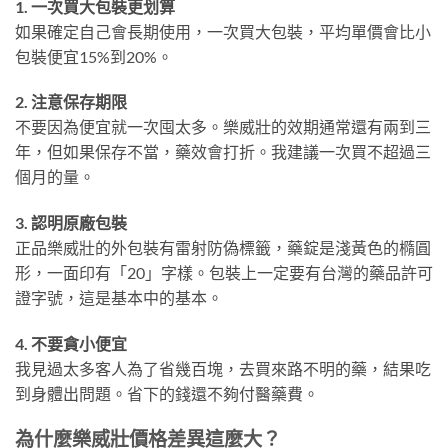
1. 一次買大包裝更划算
如果確定自己會長期使用，一次買大包裝，平均單價會比小
包裝便宜15%到20%。
2. 注意保存期限
不要因為便宜就一次囤太多。樂威壯的效期通常還有兩到三
年，但如果保存不當，藥效會打折。我建議一次買不超過三
個月的量。
3. 認明原廠包裝
正品樂威壯的外包裝有雷射防偽標籤，藥錠是淺黃色的橢圓
形，一面印有「20」字樣。包裝上一定要有台灣的藥品許可
證字號，這是基本中的基本。
4. 不要貪小便宜
我見過太多客人為了省幾百塊，去買來路不明的藥，結果吃
到身體出問題。省下的錢還不夠付醫藥費。
為什麼樂威壯價格差異這麼大？