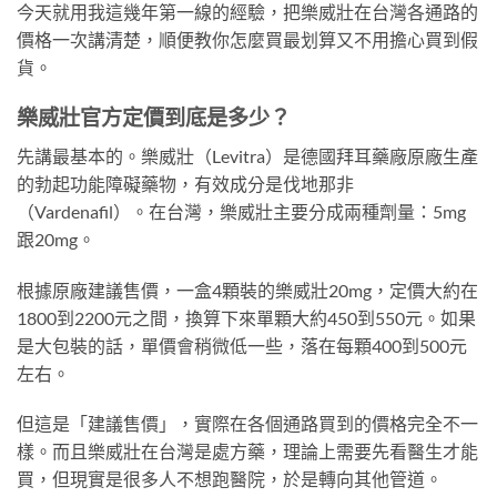
今天就用我這幾年第一線的經驗，把樂威壯在台灣各通路的
價格一次講清楚，順便教你怎麼買最划算又不用擔心買到假
貨。
樂威壯官方定價到底是多少？
先講最基本的。樂威壯（Levitra）是德國拜耳藥廠原廠生產
的勃起功能障礙藥物，有效成分是伐地那非
（Vardenafil）。在台灣，樂威壯主要分成兩種劑量：5mg
跟20mg。
根據原廠建議售價，一盒4顆裝的樂威壯20mg，定價大約在
1800到2200元之間，換算下來單顆大約450到550元。如果
是大包裝的話，單價會稍微低一些，落在每顆400到500元
左右。
但這是「建議售價」，實際在各個通路買到的價格完全不一
樣。而且樂威壯在台灣是處方藥，理論上需要先看醫生才能
買，但現實是很多人不想跑醫院，於是轉向其他管道。