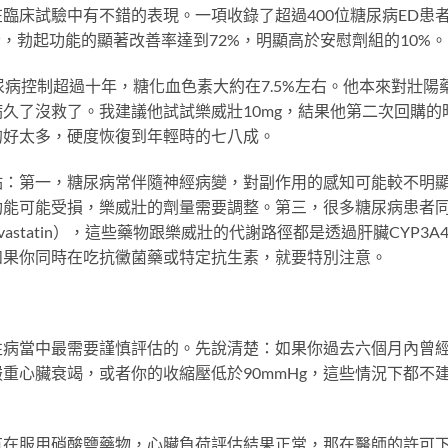
臨床試驗中有不錯的表現。一項收錄了超過400位糖尿病ED患
患者，勃起功能的顯著改善率達到72%，明顯高於安慰劑組的10%。
尿病控制超過十年，糖化血色素大約在7.5%左右。他本來對壯陽
久了沒救了。我建議他試試樂威壯10mg，結果他第二次回購的
的好太多，硬度恢復到年輕時的七八成。
點：第一，糖尿病常伴隨神經病變，對副作用的感知可能較不明
功能可能受損，樂威壯的劑量需要調整。第三，很多糖尿病患者
n、Simvastatin），這些藥物跟樂威壯的代謝路徑都是透過肝臟CYP3A
如果你同時在吃抗黴菌藥或特定抗生素，就要特別注意。
性病當中最需要謹慎評估的。先說清楚：如果你過去六個月內曾
重心臟衰竭，或者你的收縮壓低於90mmHg，這些情況下都不
有在服用硝酸鹽藥物，心臟負荷評估結果正常，那在醫師的許可