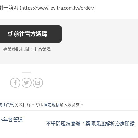
ps://www.levitra.com.tw/order/)
🛒 前往官方選購
專業藥師把關，正品保障
威壯資訊
分類目錄。將此
固定鏈接
加入收藏夾。
6年各管道
不舉問題怎麼辦？藥師深度解析治療關鍵