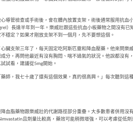
做心導管檢查或手術後，會在體內放置支架，術後通常服用抗血
pidogrel）長達半年到一年。樂威壯跟這些抗血小板藥物之間沒有已
定不穩定？如果才剛放支架不到一個月，先不要想這個。
了心臟支架三年了，每天固定吃阿斯匹靈和降血壓藥。他來問樂
鹽成分，再問他最近有沒有胸悶、喘不過氣的狀況。他說都沒有
試試看，建議從5mg開始。
「藥師，我七十歲了還有這個效果，真的很高興。」每次聽到這
。
但降血脂藥物跟樂威壯的代謝路徑部分重疊。大多數患者併用沒
n或Simvastatin且劑量比較高，藥效可能稍微增強，可以考慮從低劑