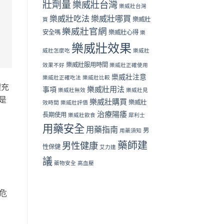
壯劑量
樂威壯台灣
樂威壯台灣
樂威壯吃法
樂威壯哪買
樂威壯
買
樂威壯官網
安全嗎
樂威壯心得
樂
樂威壯效果
威壯怎麼吃
樂威壯
樂威壯服用時間
效果不好
樂威壯正確使用
樂威壯注意
樂威壯正確吃法
樂威壯比較
體充
樂威壯用法
事項
樂威壯無效
樂威壯見
是
樂威壯購買
樂威壯
效時間
樂威壯評價
治療陽痿
長期使用
樂威壯飲食
犀利士
用藥安全
用藥指南
男
用藥須知
藥師建
男性健康
性保健
艾力達
議
藥物安全
高血壓
到危