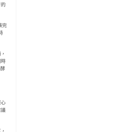
者的
藥完
時
顯，
同時
4酵
經心
建議
下，