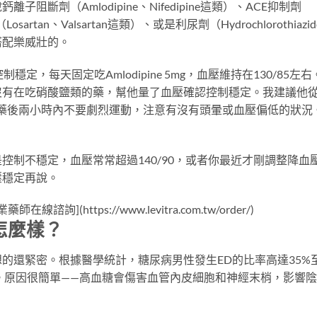
斷劑（Amlodipine、Nifedipine這類）、ACE抑制劑
Losartan、Valsartan這類）、或是利尿劑（Hydrochlorothiazi
搭配樂威壯的。
，每天固定吃Amlodipine 5mg，血壓維持在130/85左右
沒有在吃硝酸鹽類的藥，幫他量了血壓確認控制穩定。我建議他
服藥後兩小時內不要劇烈運動，注意有沒有頭暈或血壓偏低的狀況
控制不穩定，血壓常常超過140/90，或者你最近才剛調整降血
壓穩定再說。
(https://www.levitra.com.tw/order/)
怎麼樣？
的還緊密。根據醫學統計，糖尿病男性發生ED的比率高達35%
現。原因很簡單——高血糖會傷害血管內皮細胞和神經末梢，影響