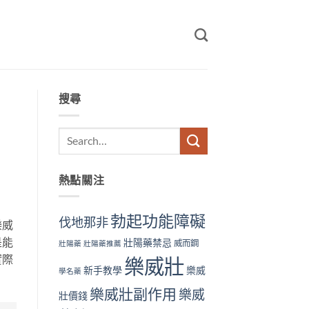
搜尋
熱點關注
勃起功能障礙
伐地那非
樂威
是能
壯陽藥禁忌
威而鋼
壯陽藥
壯陽藥推薦
實際
樂威壯
新手教學
樂威
學名藥
樂威壯副作用
樂威
壯價錢