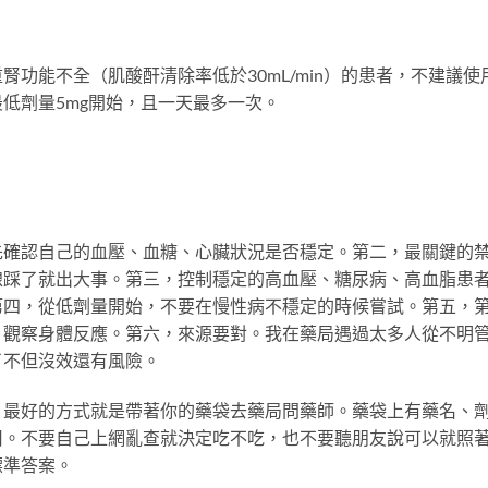
功能不全（肌酸酐清除率低於30mL/min）的患者，不建議使
低劑量5mg開始，且一天最多一次。
先確認自己的血壓、血糖、心臟狀況是否穩定。第二，最關鍵的
線踩了就出大事。第三，控制穩定的高血壓、糖尿病、高血脂患
第四，從低劑量開始，不要在慢性病不穩定的時候嘗試。第五，
，觀察身體反應。第六，來源要對。我在藥局遇過太多人從不明
了不但沒效還有風險。
，最好的方式就是帶著你的藥袋去藥局問藥師。藥袋上有藥名、
用。不要自己上網亂查就決定吃不吃，也不要聽朋友說可以就照
標準答案。