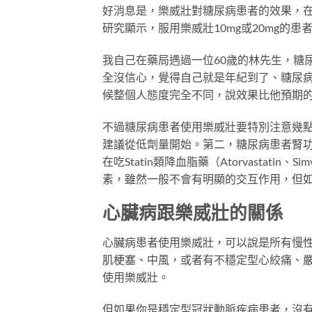
好消息是，樂威壯對糖尿病患者的效果，在
研究顯示，服用樂威壯10mg或20mg的
我自己在藥局遇過一位60歲的林先生，糖
全沒信心，覺得自己就是年紀到了、糖尿病
候整個人態度完全不同，說效果比他預期
不過糖尿病患者使用樂威壯要特別注意幾
建議從低劑量開始。第二，糖尿病患者腎
在吃Statin類降血脂藥（Atorvastati
素，雖然一般不會有明顯的交互作用，但
心臟病跟樂威壯的關係
心臟病患者使用樂威壯，可以說是所有慢
肌梗塞、中風，或者有不穩定型心絞痛、嚴
使用樂威壯。
但如果你是穩定型冠狀動脈疾病患者，沒