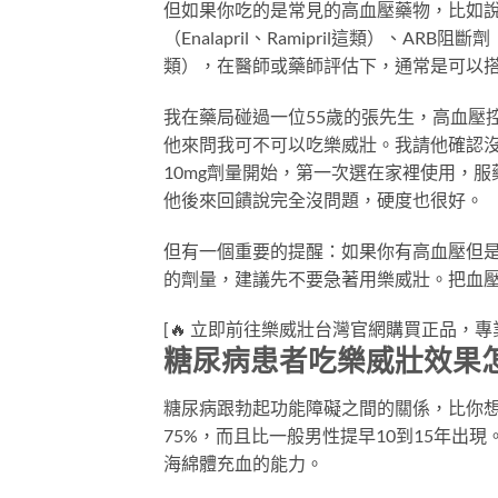
但如果你吃的是常見的高血壓藥物，比如說鈣離子阻
（Enalapril、Ramipril這類）、ARB阻斷劑（
類），在醫師或藥師評估下，通常是可以
我在藥局碰過一位55歲的張先生，高血壓控制穩定
他來問我可不可以吃樂威壯。我請他確認
10mg劑量開始，第一次選在家裡使用，
他後來回饋說完全沒問題，硬度也很好。
但有一個重要的提醒：如果你有高血壓但是
的劑量，建議先不要急著用樂威壯。把血
[🔥 立即前往樂威壯台灣官網購買正品，專業藥師在線諮詢]
糖尿病患者吃樂威壯效果
糖尿病跟勃起功能障礙之間的關係，比你想
75%，而且比一般男性提早10到15年出
海綿體充血的能力。