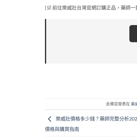
[🛒 前往樂威壯台灣官網訂購正品，藥師一對一諮詢](htt
此條目發表在
楽
樂威壯價格多少錢？藥師完整分析202
價格與購買指南