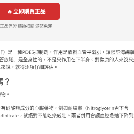
🔥 立即購買正品
正品保證 藥師把關 滿額免運
il伐地那非）是一種PDE5抑制劑，作用是放鬆血管平滑肌，讓陰莖海綿
血管放鬆」是全身性的，不是只作用在下半身。對健康的人來說只
人來說，就得逐項仔細評估。
嗎？
藥物。
酸鹽成分的心臟藥物，例如耐絞寧（Nitroglycerin舌下含
osorbide dinitrate，就絕對不能吃樂威壯。兩者併用會讓血壓急速下降