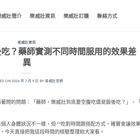
樂威壯簡介
樂威壯資訊
樂威壯訂購
聯絡方式
楽威壯資訊
後吃？藥師實測不同時間服用的效果差
異
ED ON
2026 年 7 月 9 日
BY
楽威壯官網
堵著問的問題：「藥師，樂威壯到底要空腹吃還是飯後吃？」、
個人身體狀況不一樣，但 **吃對時間跟搭配方式，確實會讓效
錄，今天直接把我這段時間的經驗整理給大家看。