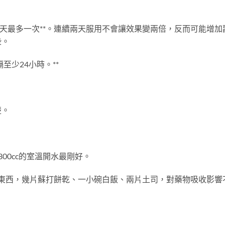
每天最多一次**。連續兩天服用不會讓效果變兩倍，反而可能增加
些。
至少24小時。**
楚。
300cc的室溫開水最剛好。
吃點東西，幾片蘇打餅乾、一小碗白飯、兩片土司，對藥物吸收影響