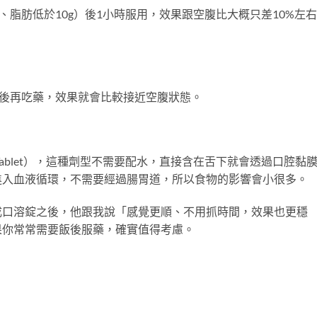
、脂肪低於10g）後1小時服用，效果跟空腹比大概只差10%左
之後再吃藥，效果就會比較接近空腹狀態。
ating Tablet），這種劑型不需要配水，直接含在舌下就會透過口腔黏
進入血液循環，不需要經過腸胃道，所以食物的影響會小很多。
成口溶錠之後，他跟我說「感覺更順、不用抓時間，效果也更穩
果你常常需要飯後服藥，確實值得考慮。