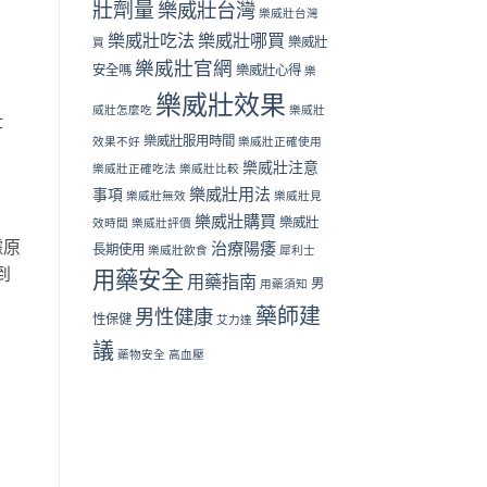
壯劑量
樂威壯台灣
樂威壯台灣
樂威壯吃法
樂威壯哪買
樂威壯
買
樂威壯官網
安全嗎
樂威壯心得
樂
樂威壯效果
威壯怎麼吃
樂威壯
壯
樂威壯服用時間
效果不好
樂威壯正確使用
樂威壯注意
樂威壯正確吃法
樂威壯比較
樂威壯用法
事項
樂威壯無效
樂威壯見
樂威壯購買
樂威壯
效時間
樂威壯評價
據原
治療陽痿
長期使用
樂威壯飲食
犀利士
到
用藥安全
用藥指南
男
用藥須知
藥師建
男性健康
性保健
艾力達
議
藥物安全
高血壓