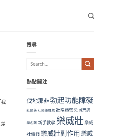
搜尋
熱點關注
勃起功能障礙
伐地那非
「我
壯陽藥禁忌
威而鋼
壯陽藥
壯陽藥推薦
樂威壯
新手教學
樂威
學名藥
果差
樂威壯副作用
樂威
壯價錢