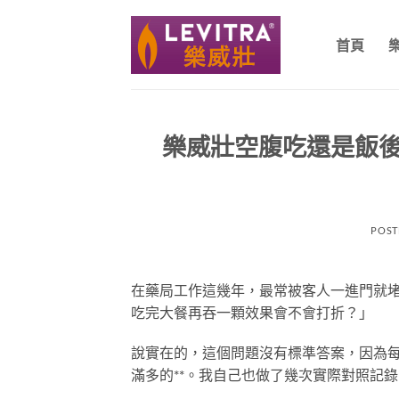
跳
轉
首頁
至
內
容
樂威壯空腹吃還是飯
POST
在藥局工作這幾年，最常被客人一進門就
吃完大餐再吞一顆效果會不會打折？」
說實在的，這個問題沒有標準答案，因為每
滿多的**。我自己也做了幾次實際對照記