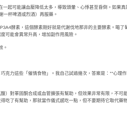
，加在一起可能讓血壓降低太多，導致頭暈、心悸甚至昏倒。如果真
謝一杯啤酒或烈酒）再服藥。
CYP3A4酵素，這個酵素剛好就是代謝伐地那非的主要酵素。喝了
濃度可能會異常升高，增加副作用風險。
效。
巧克力這些「催情食物」。我自己試過幾次，答案是：**心理作
氨酸）對睪固酮合成或血管擴張有幫助，但效果非常有限，不可
覺得吃了有幫助，那就當作儀式感吃一點，但不要期待它取代藥