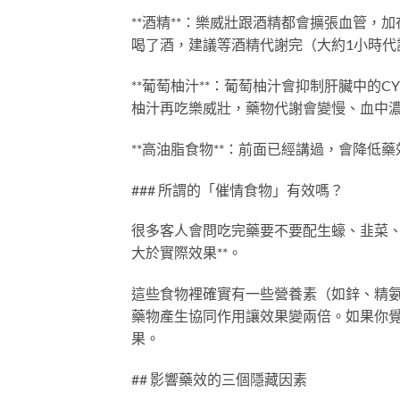
**酒精**：樂威壯跟酒精都會擴張血管
喝了酒，建議等酒精代謝完（大約1小時代
**葡萄柚汁**：葡萄柚汁會抑制肝臟中的
柚汁再吃樂威壯，藥物代謝會變慢、血中
**高油脂食物**：前面已經講過，會降低藥
### 所謂的「催情食物」有效嗎？
很多客人會問吃完藥要不要配生蠔、韭菜、
大於實際效果**。
這些食物裡確實有一些營養素（如鋅、精
藥物產生協同作用讓效果變兩倍。如果你
果。
## 影響藥效的三個隱藏因素