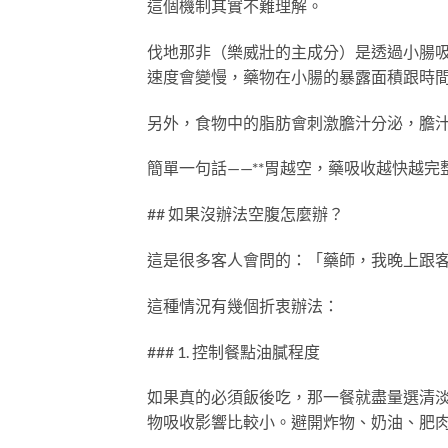
這個機制其實不難理解。
伐地那非（樂威壯的主成分）是透過小腸
速度會變慢，藥物在小腸的暴露面積跟時
另外，食物中的脂肪會刺激膽汁分泌，膽
簡單一句話——**胃越空，藥吸收越快越完整
## 如果沒辦法空腹怎麼辦？
這是很多客人會問的：「藥師，我晚上跟
這種情況有幾個折衷辦法：
### 1. 控制餐點油膩程度
如果真的必須飯後吃，那一餐就盡量選清
物吸收影響比較小。避開炸物、奶油、肥