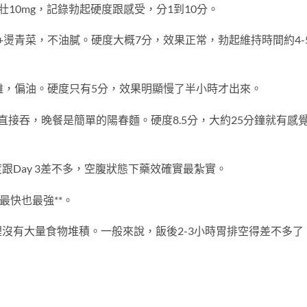
威壯10mg，記錄勃起硬度跟感受，分1到10分。
滷肉飯+燙青菜，不油膩。硬度大概7分，效果正常，勃起維持時間約4-
是麻油雞，偏油。硬度只有5分，效果明顯慢了半小時才出來。
：下班直接吞，晚餐是簡單的陽春麵。硬度8.5分，大約25分鐘就有感
硬度跟Day 3差不多，空腹狀態下藥效確實最紮實。
最快也最強**。
沒有大量食物堆積。一般來說，飯後2-3小時胃排空得差不多了