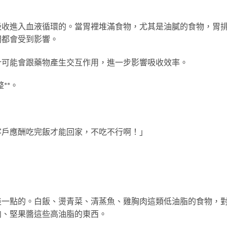
吸收進入血液循環的。當胃裡堆滿食物，尤其是油膩的食物，胃
間都會受到影響。
汁可能會跟藥物產生交互作用，進一步影響吸收效率。
**。
客戶應酬吃完飯才能回家，不吃不行啊！」
淡一點的。白飯、燙青菜、清蒸魚、雞胸肉這類低油脂的食物，
肉、堅果醬這些高油脂的東西。