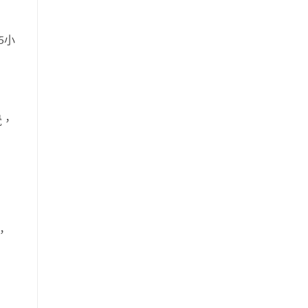
5小
覺，
，