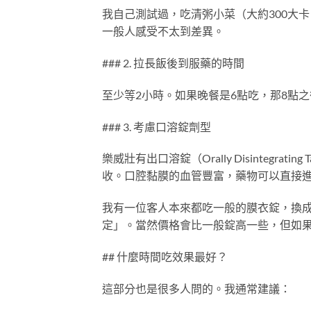
我自己測試過，吃清粥小菜（大約300大卡
一般人感受不太到差異。
### 2. 拉長飯後到服藥的時間
至少等2小時。如果晚餐是6點吃，那8點
### 3. 考慮口溶錠劑型
樂威壯有出口溶錠（Orally Disintegr
收。口腔黏膜的血管豐富，藥物可以直接
我有一位客人本來都吃一般的膜衣錠，換
定」。當然價格會比一般錠高一些，但如
## 什麼時間吃效果最好？
這部分也是很多人問的。我通常建議：