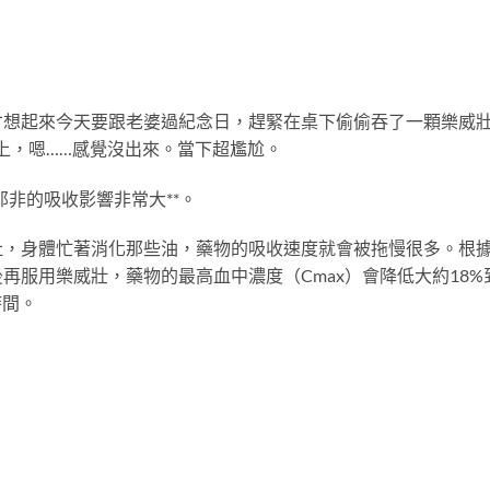
才想起來今天要跟老婆過紀念日，趕緊在桌下偷偷吞了一顆樂威
床上，嗯……感覺沒出來。當下超尷尬。
那非的吸收影響非常大**。
肚，身體忙著消化那些油，藥物的吸收速度就會被拖慢很多。根
再服用樂威壯，藥物的最高血中濃度（Cmax）會降低大約18%
時間。