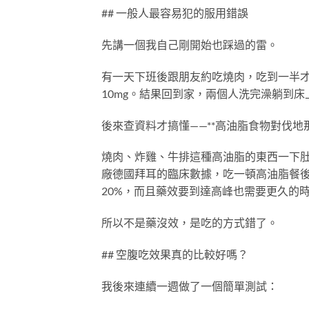
## 一般人最容易犯的服用錯誤
先講一個我自己剛開始也踩過的雷。
有一天下班後跟朋友約吃燒肉，吃到一半
10mg。結果回到家，兩個人洗完澡躺到
後來查資料才搞懂——**高油脂食物對伐地
燒肉、炸雞、牛排這種高油脂的東西一下
廠德國拜耳的臨床數據，吃一頓高油脂餐後
20%，而且藥效要到達高峰也需要更久的
所以不是藥沒效，是吃的方式錯了。
## 空腹吃效果真的比較好嗎？
我後來連續一週做了一個簡單測試：