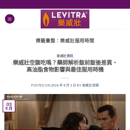
跳
轉
至
內
容
標籤彙整：
樂威壯服用時間
楽威壯資訊
樂威壯空腹吃嗎？藥師解析飯前飯後差異、
高油脂食物影響與最佳服用時機
POSTED ON
2026 年 8 月 3 日
BY
楽威壯官網
03
8 月