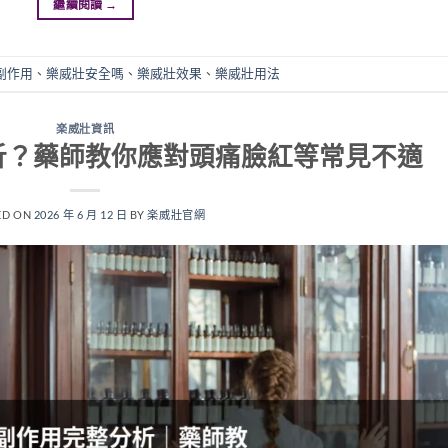
繼續閱讀
→
副作用
、
樂威壯安全嗎
、
樂威壯效果
、
樂威壯用法
楽威壯資訊
析？藥師教你應對頭痛臉紅等常見不適
ED ON
2026 年 6 月 12 日
BY
楽威壯官網