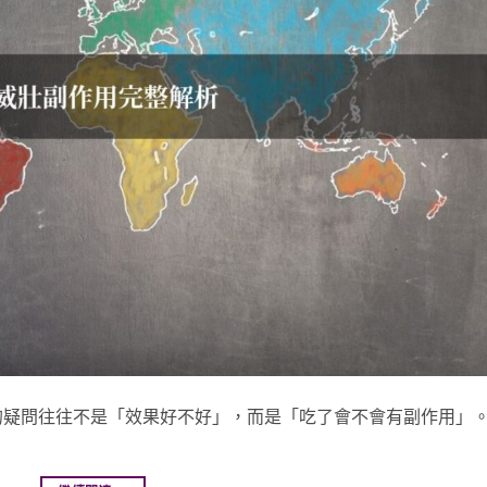
的疑問往往不是「效果好不好」，而是「吃了會不會有副作用」