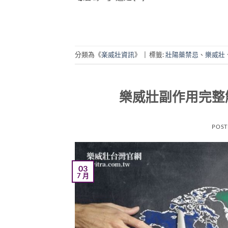
分類為《
楽威壯資訊
》
|
標籤:
壯陽藥禁忌
、
樂威壯
樂威壯副作用完整
POST
03
7 月