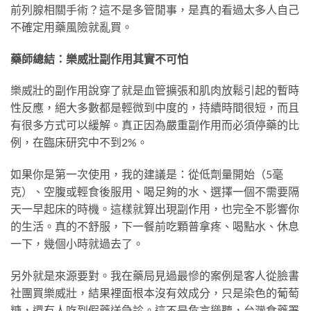
前列腺相關手術？這不是多管閒事，是真的看過太多人自己
不確定用藥風險就亂買。
藥師總結：樂威壯副作用其實不可怕
樂威壯的副作用說穿了就是血管擴張和肌肉放鬆引起的暫時
性反應，絕大多數都是輕微到中度的，持續時間很短，而且
有很多方式可以緩解。真正因為嚴重副作用而必須停藥的比
例，在臨床研究中不到2%。
如果你是第一次使用，我的建議是：從低劑量開始（5毫
克）、空腹或輕食後服用、喝足夠的水、選擇一個不需要隔
天一早起床的時機。這樣就算出現副作用，也完全不影響你
的生活。真的不舒服，下一餐前吃顆普拿疼、喝點水、休息
一下，幾個小時就過去了。
另外就是來源要對。我在藥局見過最慘的案例是客人從臉書
社團買樂威壯，結果裡面根本沒有效成分，只是染色的葡萄
糖，還有人吃到假藥送急診。這不是危言聳聽，台灣食藥署