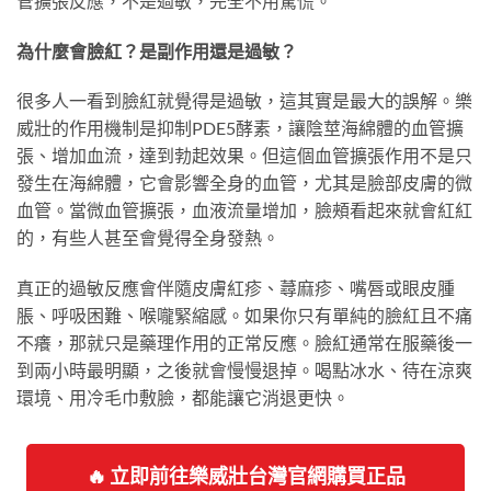
管擴張反應，不是過敏，完全不用驚慌。
為什麼會臉紅？是副作用還是過敏？
很多人一看到臉紅就覺得是過敏，這其實是最大的誤解。樂
威壯的作用機制是抑制PDE5酵素，讓陰莖海綿體的血管擴
張、增加血流，達到勃起效果。但這個血管擴張作用不是只
發生在海綿體，它會影響全身的血管，尤其是臉部皮膚的微
血管。當微血管擴張，血液流量增加，臉頰看起來就會紅紅
的，有些人甚至會覺得全身發熱。
真正的過敏反應會伴隨皮膚紅疹、蕁麻疹、嘴唇或眼皮腫
脹、呼吸困難、喉嚨緊縮感。如果你只有單純的臉紅且不痛
不癢，那就只是藥理作用的正常反應。臉紅通常在服藥後一
到兩小時最明顯，之後就會慢慢退掉。喝點冰水、待在涼爽
環境、用冷毛巾敷臉，都能讓它消退更快。
🔥 立即前往樂威壯台灣官網購買正品