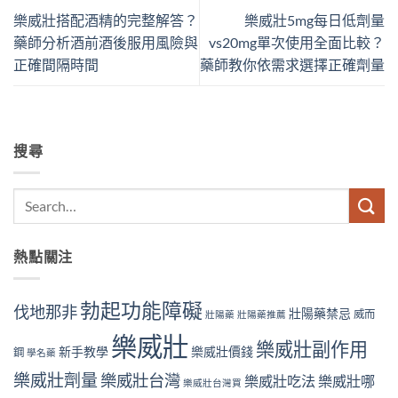
樂威壯搭配酒精的完整解答？
樂威壯5mg每日低劑量
藥師分析酒前酒後服用風險與
vs20mg單次使用全面比較？
正確間隔時間
藥師教你依需求選擇正確劑量
搜尋
熱點關注
勃起功能障礙
伐地那非
壯陽藥禁忌
威而
壯陽藥
壯陽藥推薦
樂威壯
樂威壯副作用
新手教學
樂威壯價錢
鋼
學名藥
樂威壯劑量
樂威壯台灣
樂威壯吃法
樂威壯哪
樂威壯台灣買