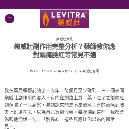
跳
轉
至
內
容
楽威壯資訊
樂威壯副作用完整分析？藥師教你應
對頭痛臉紅等常見不適
POSTED ON
2026 年 6 月 12 日
BY
楽威壯官網
我在藥局櫃檯前站了十五年，每個月至少碰到二三十個來問
樂威壯副作用的客人。有的在網路上買了藥，吃了之後臉紅
到像喝了一瓶高粱，嚇到跑來問是不是過敏；有的頭痛到隔
天上班還在忍，以為自己買到假藥。每次聽到這些，我都會
先跟他們說一句：「別擔心，這些反應比你以為的還常
見。」