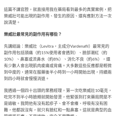
這篇不講官腔，就直接用我在藥局看到最多的真實案例，把
樂威壯可能出現的副作用、發生的原因、還有應對方法一次
說清楚。
樂威壯最常見的副作用有哪些？
先講結論：樂威壯（Levitra，主成分Vardenafil）最常見的
副作用包括頭痛（約15%使用者會遇到）、臉部潮紅（約
10%）、鼻塞或流鼻水（約8%）、消化不良（約6%），還
有少數人會出現肌肉痠痛或背痛。大多數這些反應都是輕微
到中度的，通常在服藥後半小時到一小時開始出現，持續兩
到四小時就會慢慢消退。
我遇過一個四十出頭的業務經理，第一次吃樂威壯10毫克，
吃完不到半小時臉頰就開始發燙，他緊張到打來藥局問是不
是過敏。我問他有沒有起疹子、會不會癢、呼吸有沒有困
難，他都說沒有，就只有臉紅和一點鼻塞。這就是典型的血