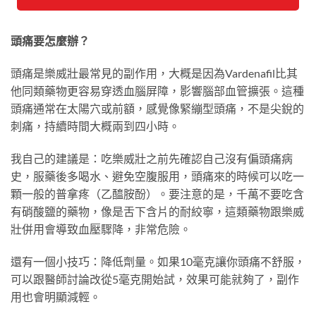
頭痛要怎麼辦？
頭痛是樂威壯最常見的副作用，大概是因為Vardenafil比其
他同類藥物更容易穿透血腦屏障，影響腦部血管擴張。這種
頭痛通常在太陽穴或前額，感覺像緊繃型頭痛，不是尖銳的
刺痛，持續時間大概兩到四小時。
我自己的建議是：吃樂威壯之前先確認自己沒有偏頭痛病
史，服藥後多喝水、避免空腹服用，頭痛來的時候可以吃一
顆一般的普拿疼（乙醯胺酚）。要注意的是，千萬不要吃含
有硝酸鹽的藥物，像是舌下含片的耐絞寧，這類藥物跟樂威
壯併用會導致血壓驟降，非常危險。
還有一個小技巧：降低劑量。如果10毫克讓你頭痛不舒服，
可以跟醫師討論改從5毫克開始試，效果可能就夠了，副作
用也會明顯減輕。