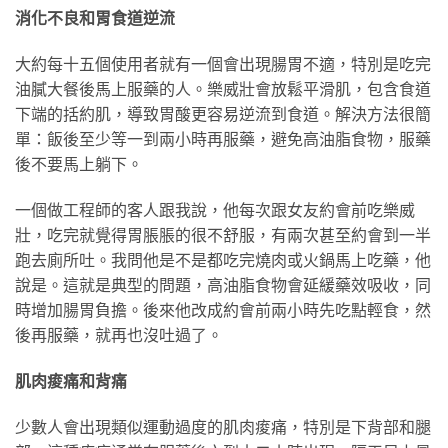
消化不良和胃食道逆流
大約每十五個使用者就有一個會出現腸胃不適，特別是吃完
油膩大餐後馬上服藥的人。樂威壯會放鬆平滑肌，包含食道
下端的括約肌，導致胃酸更容易逆流到食道。解決方法很簡
單：飯後至少等一到兩小時再服藥，避免高油脂食物，服藥
後不要馬上躺下。
一個做工程師的客人跟我說，他每次跟女友約會前吃樂威
壯，吃完就覺得胃脹脹的很不舒服，有兩次甚至約會到一半
跑去廁所吐。我問他是不是都吃完燒肉或火鍋馬上吃藥，他
說是。這就是典型的問題，高油脂食物會延緩藥效吸收，同
時增加腸胃負擔。後來他改成約會前兩小時先吃點輕食，然
後再服藥，就再也沒吐過了。
肌肉痠痛和背痛
少數人會出現類似運動過度的肌肉痠痛，特別是下背部和腿