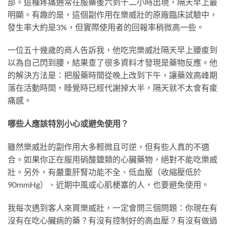
部。這種疼痛通常在服藥後六到十二小時出現，隔天早上最
明顯。有趣的是，這個副作用在樂威壯的原廠臨床試驗中，
發生率大約是3%，但實際使用者的回報率稍微高一些。
一位五十幾歲的商人告訴我，他吃完樂威壯隔天早上腰痠到
以為自己閃到腰，結果查了很多資料才發現是藥物反應。他
的解決方法是：把服藥時間從晚上改到下午，讓藥效高峰期
落在活動時間，睡覺時已經代謝掉大半，隔天就不太會有痠
痛感。
哪些人應該特別小心或避免使用？
雖然樂威壯的副作用大多輕微且可逆，但有些人真的不適
合。如果你正在服用硝酸鹽類的心臟藥物，絕對不能吃樂威
壯。另外，有嚴重肝腎功能不全、低血壓（收縮壓低於
90mmHg）、近期中風或心肌梗塞的人，也要避免使用。
我每次遇到客人來買樂威壯，一定會問三個問題：你現在有
沒有在吃心臟病的藥？有沒有控制好的高血壓？有沒有做過