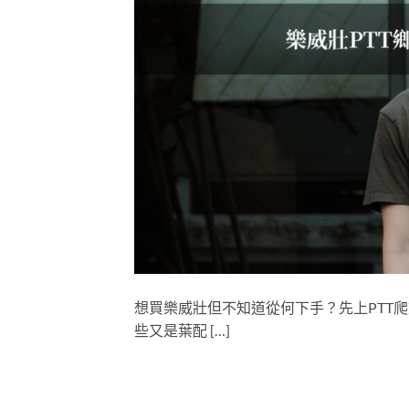
想買樂威壯但不知道從何下手？先上PTT
些又是葉配 […]