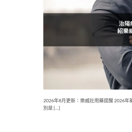
2026年8月更新：樂威壯用藥提醒 20
別是 […]