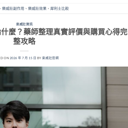
、
樂威壯副作用
、
樂威壯效果
、
犀利士比較
楽威壯資訊
論什麼？藥師整理真實評價與購買心得完
整攻略
ED ON
2026 年 7 月 15 日
BY
楽威壯官網