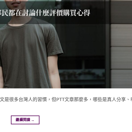
爬文是很多台灣人的習慣，但PTT文章那麼多，哪些是真人分享、
繼續閱讀
→