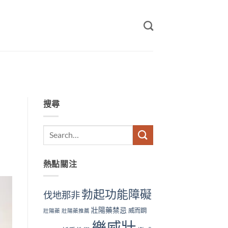
搜尋
熱點關注
勃起功能障礙
伐地那非
壯陽藥禁忌
威而鋼
壯陽藥
壯陽藥推薦
樂威壯